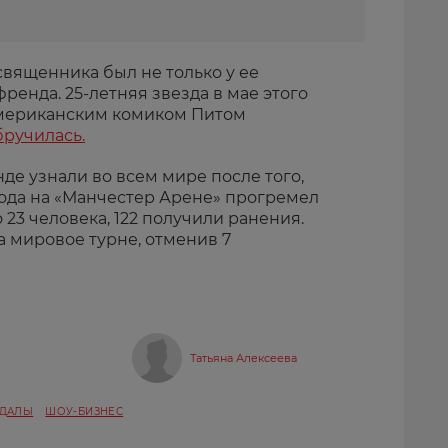
 священника был не только у ее
френда. 25-летняя звезда в мае этого
 американским комиком Питом
бручилась.
е узнали во всем мире после того,
 года на «Манчестер Арене» прогремел
 23 человека, 122 получили ранения.
а мировое турне, отменив 7
Татьяна Алексеева
НДАЛЫ
ШОУ-БИЗНЕС