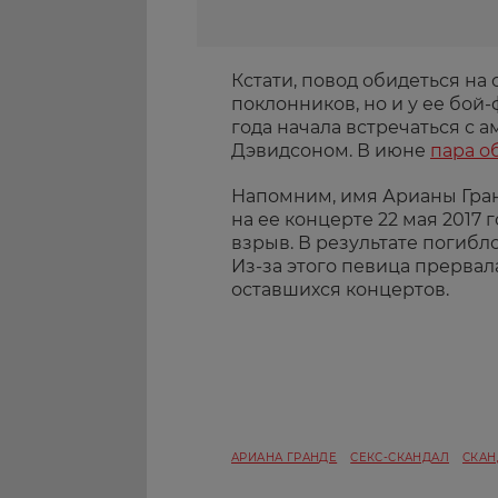
Кстати, повод обидеться на
поклонников, но и у ее бой-
года начала встречаться с
Дэвидсоном. В июне
пара о
Напомним, имя Арианы Гранд
на ее концерте 22 мая 2017
взрыв. В результате погибло
Из-за этого певица прервал
оставшихся концертов.
АРИАНА ГРАНДЕ
СЕКС-СКАНДАЛ
СКА