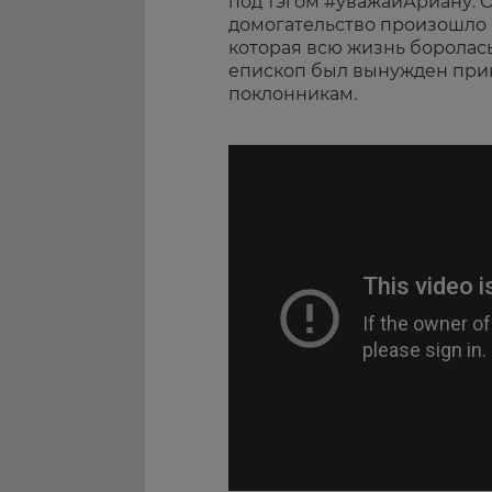
под тэгом #уважайАриану. О
домогательство произошло 
которая всю жизнь боролас
епископ был вынужден при
поклонникам.