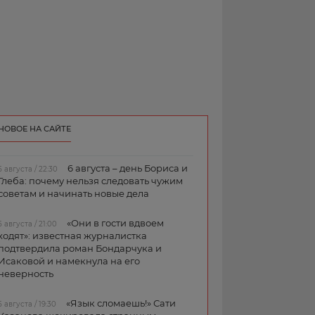
НОВОЕ НА САЙТЕ
6 августа – день Бориса и
5 августа / 22:30
Глеба: почему нельзя следовать чужим
советам и начинать новые дела
«Они в гости вдвоем
5 августа / 21:00
ходят»: известная журналистка
подтвердила роман Бондарчука и
Исаковой и намекнула на его
неверность
«Язык сломаешь!» Сати
5 августа / 19:30