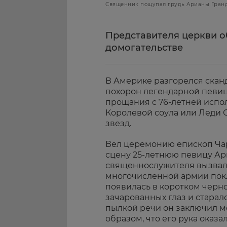
Священник пощупал грудь Арианы Гранде
Представителя церкви о
домогательстве
В Америке разгорелся скан
похорон легендарной певи
прощания с 76-летней испо
Королевой соула или Леди 
звезд.
Вел церемонию епископ Чар
сцену 25-летнюю певицу Ар
священнослужителя вызвало
многочисленной армии пок
появилась в коротком черно
зачарованных глаз и старал
пылкой речи он заключил м
образом, что его рука оказа