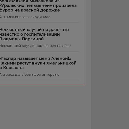
белье»: Юлия Михалкова из
«Уральских пельменей» произвела
фурор на красной дорожке
Актриса снова всех удивила
Несчастный случай на даче: что
известно о госпитализации
Людмилы Поргиной
Несчастный случай произошел на даче
«Гаспар называет меня Аленой!»
Какими растут внуки Хмельницкой
и Кеосаяна
Актриса дала большое интервью