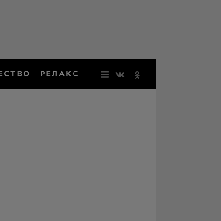
ЕСТВО
РЕЛАКС
НОВОСТИ
ЗВЕЗДЫ
РЕЗОНАН
НОСТАЛЬ
ОБЩЕСТВ
РЕЛАКС
ПЕРСОНЫ