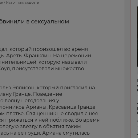
 / Источник: соцсети
бвинили в сексуальном
дал, который произошел во время
цы Ареты Франклин. На церемонии
лнительницей, которую называли
Соул, присутствовали множество
льз Эллисон, который пригласил на
иану Гранде. Поведение
 волну негодования у
лонников Арианы. Красавица Гранде
м платье. Священник не сводил с нее
ся прижаться к ней поближе. Во время
олодую звезду в объятия таким
лась на ее груди. Ариана смутилась