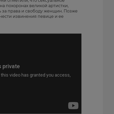
ни отметили, что сексуальное
на похоронах великой артистки,
ь за права и свободу женщин. Позже
нести извинения певице и ее