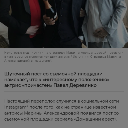
Некоторые подписчики на страницу Марины Александровой поверили
в «интересное положение» двух актрис / Источник:
Страница Марины
Александровой в Instagram*
.
Шуточный пост со съемочной площадки
намекает, что к «интересному положению»
актрис «причастен» Павел Деревянко
Настоящий переполох случился в социальной сети
Instagram* после того, как на странице известной
актрисы Марины Александровой появился пост со
съемочной площадки сериала «Домашний арест».