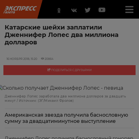
Катарские шейхи заплатили
Дженнифер Лопес два миллиона
долларов
16 НОЯБРЯ 2018, 15:20
20864
ПОДЕЛИТЬСЯ С ДРУЗЬЯМИ
Дженнифер Лопес заработала два миллиона долларов за двадцать
минут / Источник: (ЭГ/Михаил Фролов)
Американская звезда получила баснословную
сумму за двадцатиминутное выступление
Дженнифер Лопес получила баснословный гонорар