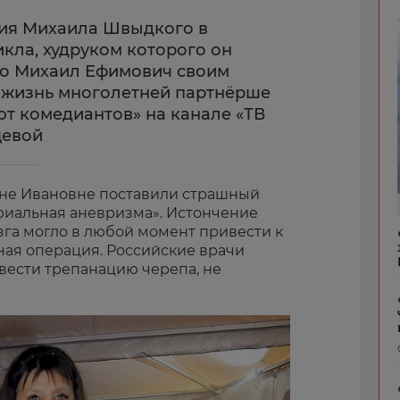
тия Михаила Швыдкого в
кла, худруком которого он
что Михаил Ефимович своим
с жизнь многолетней партнёрше
т комедиантов» на канале «ТВ
цевой
рине Ивановне поставили страшный
ериальная аневризма». Истончение
зга могло в любой момент привести к
ная операция. Российские врачи
вести трепанацию черепа, не