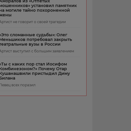
Аморалов из «Отпетых
мошенников» установил памятник
на могиле тайно похороненной
жены
Артист не говорит о своей трагедии
«Это сломанные судьбы»: Олег
Меньшиков потребовал закрыть
театральные вузы в России
Артист выступил с большим заявлением
«Ты с каких пор стал Иосифом
Комбинезоном?» Почему Отар
Кушанашвили пристыдил Диму
Билана
Певец всех поразил