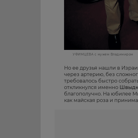
УФИМЦЕВА с мужем Владимиром
Но ее друзья нашли в Израи
через артерию, без сложног
требовалось быстро собрат
откликнулся именно
Швыдк
благополучно. На юбилее М
как майская роза и приним