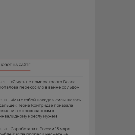
НОВОЕ НА САЙТЕ
«Я чуть не помер»: голого Влада
13:30
Топалова перекосило в ванне со льдом
«Мы с тобой находим силы шагать
12:00
дальше»: Теона Контридзе показала
идиллию с прикованным к
инвалидному креслу мужем
Заработала в России 15 млрд
10:30
рублей: куда пропали несметные