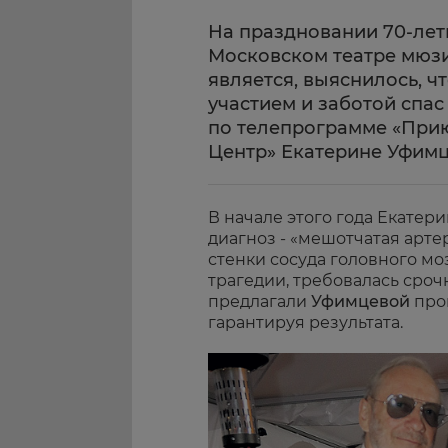
На праздновании 70-ле
Московском театре мюзи
является, выяснилось, 
участием и заботой спа
по телепрограмме «Прию
Центр» Екатерине Уфим
В начале этого года Екате
диагноз - «мешотчатая арт
стенки сосуда головного мо
трагедии, требовалась сроч
предлагали
Уфимцевой
про
гарантируя результата.