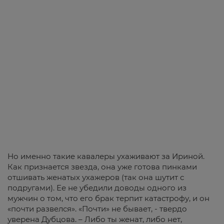
Но именно такие кавалеры ухаживают за Ириной.
Как признается звезда, она уже готова пинками
отшивать женатых ухажеров (так она шутит с
подругами). Ее не убедили доводы одного из
мужчин о том, что его брак терпит катастрофу, и он
«почти развелся». «Почти» не бывает, - твердо
уверена Дубцова. – Либо ты женат, либо нет,