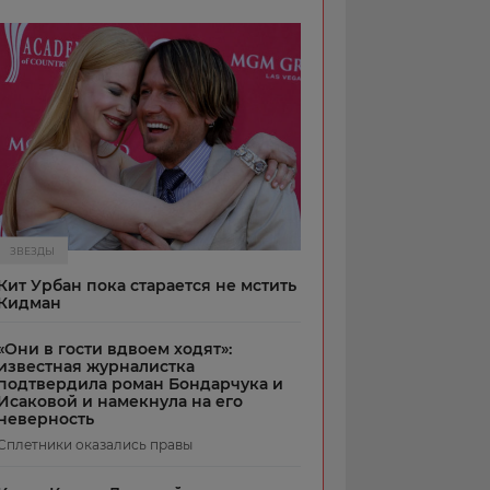
ЗВЕЗДЫ
Кит Урбан пока старается не мстить
Кидман
«Они в гости вдвоем ходят»:
известная журналистка
подтвердила роман Бондарчука и
Исаковой и намекнула на его
неверность
Сплетники оказались правы