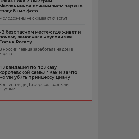
Клава Кока и Дмитрий
Масленников поженились: первые
свадебные фото
Молодожены не скрывают счастья
«В безопасном месте»: где живет и
почему замолчала неуловимая
София Ротару
В России певица заработала на дом в
Европе
Ликвидация по приказу
королевской семьи? Как и за что
могли убить принцессу Диану
Кончина леди Ди обросла разными
слухами