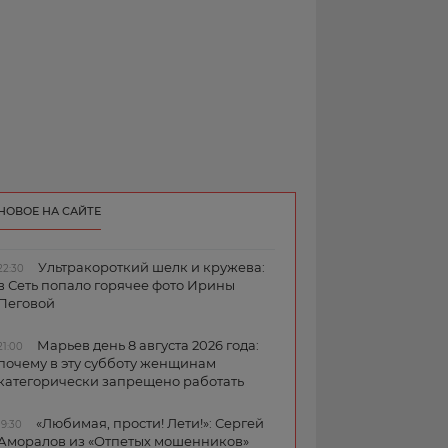
НОВОЕ НА САЙТЕ
Ультракороткий шелк и кружева:
22:30
в Сеть попало горячее фото Ирины
Пеговой
Марьев день 8 августа 2026 года:
21:00
почему в эту субботу женщинам
категорически запрещено работать
«Любимая, прости! Лети!»: Сергей
19:30
Аморалов из «Отпетых мошенников»