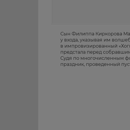
Сын Филиппа Киркорова Мар
у входа, указывая им волше
в импровизированный «Хогва
предстала перед собравшим
Судя по многочисленным фот
праздник, проведенный пуст