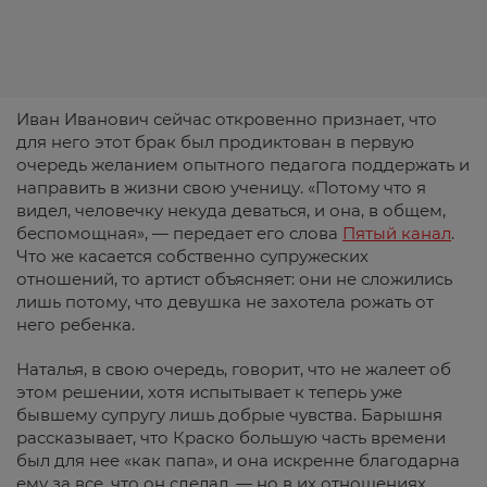
Иван Иванович сейчас откровенно признает, что
для него этот брак был продиктован в первую
очередь желанием опытного педагога поддержать и
направить в жизни свою ученицу. «Потому что я
видел, человечку некуда деваться, и она, в общем,
беспомощная», — передает его слова
Пятый канал
.
Что же касается собственно супружеских
отношений, то артист объясняет: они не сложились
лишь потому, что девушка не захотела рожать от
него ребенка.
Наталья, в свою очередь, говорит, что не жалеет об
этом решении, хотя испытывает к теперь уже
бывшему супругу лишь добрые чувства. Барышня
рассказывает, что Краско большую часть времени
был для нее «как папа», и она искренне благодарна
ему за все, что он сделал, — но в их отношениях