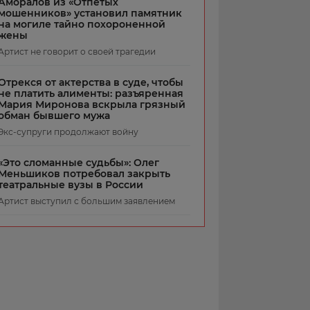
Аморалов из «Отпетых
мошенников» установил памятник
на могиле тайно похороненной
жены
Артист не говорит о своей трагедии
Отрекся от актерства в суде, чтобы
не платить алименты: разъяренная
Мария Миронова вскрыла грязный
обман бывшего мужа
Экс-супруги продолжают войну
«Это сломанные судьбы»: Олег
Меньшиков потребовал закрыть
театральные вузы в России
Артист выступил с большим заявлением