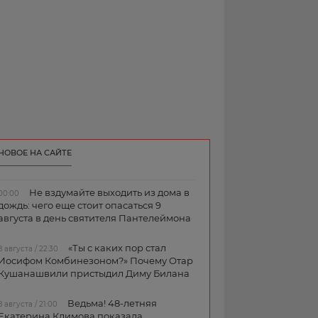
НОВОЕ НА САЙТЕ
Не вздумайте выходить из дома в
00:00
дождь: чего еще стоит опасаться 9
августа в день святителя Пантелеймона
«Ты с каких пор стал
8 августа / 22:30
Иосифом Комбинезоном?» Почему Отар
Кушанашвили пристыдил Диму Билана
Ведьма! 48-летняя
8 августа / 21:00
Екатерина Климова показала