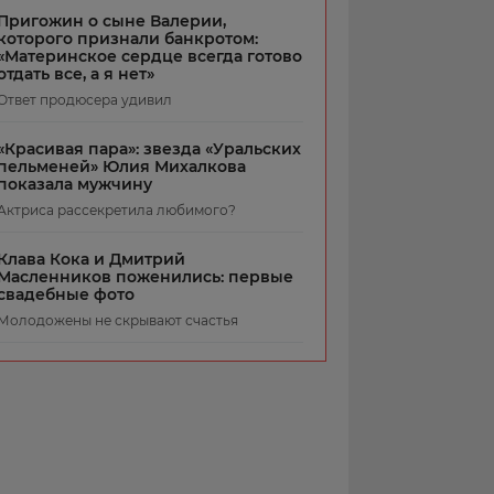
Пригожин о сыне Валерии,
которого признали банкротом:
«Материнское сердце всегда готово
отдать все, а я нет»
Ответ продюсера удивил
«Красивая пара»: звезда «Уральских
пельменей» Юлия Михалкова
показала мужчину
Актриса рассекретила любимого?
Клава Кока и Дмитрий
Масленников поженились: первые
свадебные фото
Молодожены не скрывают счастья