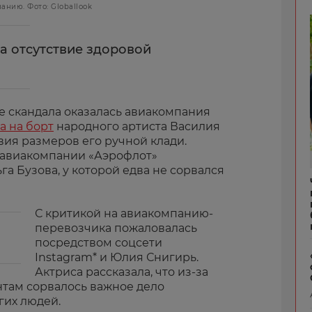
нию. Фото: Globallook
а отсутствие здоровой
е скандала оказалась авиакомпания
а на борт
народного артиста Василия
вия размеров его ручной клади.
 авиакомпании «Аэрофлот»
га Бузова, у которой едва не сорвался
С критикой на авиакомпанию-
перевозчика пожаловалась
посредством соцсети
Instagram* и Юлия Снигирь.
Актриса рассказала, что из-за
нтам сорвалось важное дело
гих людей.