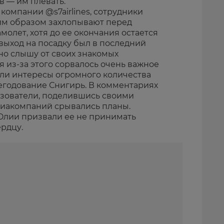
в — им плевать.
 компании @s7airlines, сотрудники
им образом захлопывают перед
молет, хотя до ее окончания остается
 выход на посадку был в последний
но слышу от своих знакомых
я из-за этого сорвалось очень важное
али интересы огромного количества
негодование Снигирь. В комментариях
зователи, поделившись своими
авиакомпаний срывались планы.
Юлии призвали ее не принимать
рдцу.