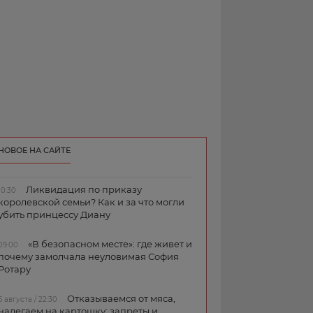
НОВОЕ НА САЙТЕ
Ликвидация по приказу
10:30
королевской семьи? Как и за что могли
убить принцессу Диану
«В безопасном месте»: где живет и
09:00
почему замолчала неуловимая София
Ротару
Отказываемся от мяса,
6 августа / 22:30
налегаем на картошку: запреты и