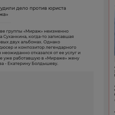
будили дело против юриста
жа»
аве группы «Мираж» неизменно
а Суханкина, когда-то записавшая
рвых двух альбомах. Однако
дюсер и композитор легендарного
 неожиданно отказался от ее услуг и
нее уже работавшую в «Мираже» жену
ва - Екатерину Болдышеву.