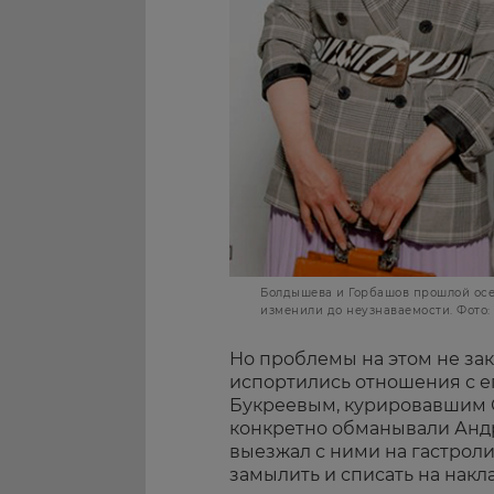
Болдышева и Горбашов прошлой осе
изменили до неузнаваемости. Фото:
Но проблемы на этом не зак
испортились отношения с е
Букреевым, курировавшим С
конкретно обманывали Андр
выезжал с ними на гастроли
замылить и списать на накла