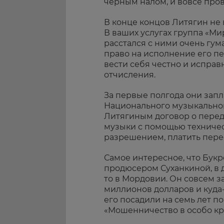
черным налом, и вовсе про
В конце концов Литягин не 
В ваших услугах группа «М
расстался с ними очень гум
право на исполнение его пес
вести себя честно и исправ
отчисления.
За первые полгода они зап
Национального музыкального
Литягиным договор о перед
музыки с помощью техническ
разрешением, платить перес
Самое интересное, что Бук
продюсером Суханкиной, в 
то в Мордовии. Он совсем за
миллионов долларов и куда-т
его посадили на семь лет по
«Мошенничество в особо кр