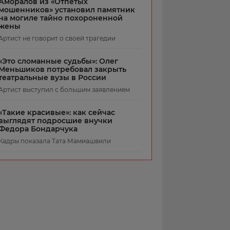
Аморалов из «Отпетых
мошенников» установил памятник
на могиле тайно похороненной
жены
Артист не говорит о своей трагедии
«Это сломанные судьбы»: Олег
Меньшиков потребовал закрыть
театральные вузы в России
Артист выступил с большим заявлением
«Такие красивые»: как сейчас
выглядят подросшие внучки
Федора Бондарчука
Кадры показала Тата Мамиашвили