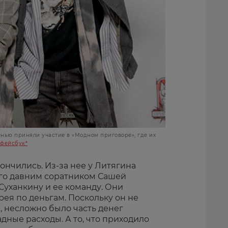
нью приняли участие в «Модном приговоре», где их
фейсбук*
ончились. Из-за нее у Литягина
го давним соратником Сашей
уханкину и ее команду. Они
ея по деньгам. Поскольку он не
, несложно было часть денег
дные расходы. А то, что приходило