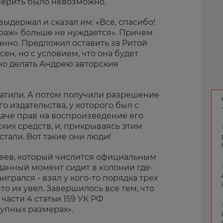
верить было невозможно.
выдержал и сказал им: «Всё, спасибо!
ираж» больше не нуждается». Причем
анно. Предложил оставить за Ритой
ен, но с условием, что она будет
но делать Андрею авторские
латили. А потом получили разрешение
 издательства, у которого был с
аче прав на воспроизведение его
их средств, и, прикрываясь этим
тали. Вот такие они люди!
реев, который числится официальным
данный момент сидит в колонии где-
игрался - взял у кого-то порядка трех
о их увел. Завершилось все тем, что
 части 4 статьи 159 УК РФ
упных размерах».