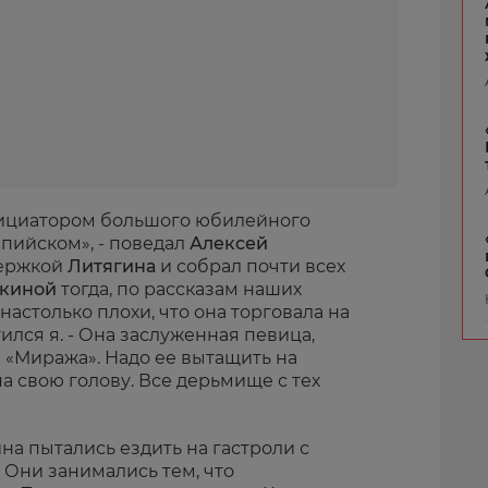
инициатором большого юбилейного
пийском», - поведал
Алексей
держкой
Литягина
и собрал почти всех
нкиной
тогда, по рассказам наших
настолько плохи, что она торговала на
тился я. - Она заслуженная певица,
я «Миража». Надо ее вытащить на
на свою голову. Все дерьмище с тех
на пытались ездить на гастроли с
. Они занимались тем, что