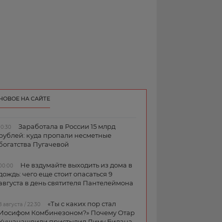
НОВОЕ НА САЙТЕ
Заработала в России 15 млрд
10:30
рублей: куда пропали несметные
богатства Пугачевой
Не вздумайте выходить из дома в
00:00
дождь: чего еще стоит опасаться 9
августа в день святителя Пантелеймона
«Ты с каких пор стал
8 августа / 22:30
Иосифом Комбинезоном?» Почему Отар
Кушанашвили пристыдил Диму Билана