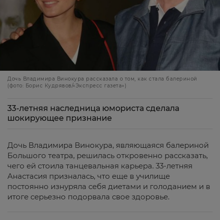
Дочь Владимира Винокура рассказала о том, как стала балериной
(фото: Борис Кудрявов/«Экспресс газета»)
33-летняя наследница юмориста сделала
шокирующее признание
Дочь Владимира Винокура, являющаяся балериной
Большого театра, решилась откровенно рассказать,
чего ей стоила танцевальная карьера. 33-летняя
Анастасия призналась, что еще в училище
постоянно изнуряла себя диетами и голоданием и в
итоге серьезно подорвала свое здоровье.