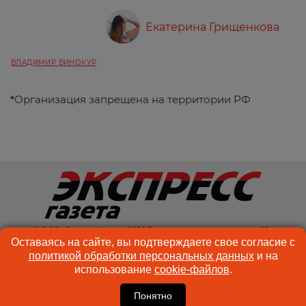
Екатерина Грищенкова
ВЛАДИМИР ВИНОКУР
*
Организация запрещена на территории РФ
© ООО «Спектр Медиа» 2026 Возрастная категория сайта: 18+
Оставаясь на сайте, вы подтверждаете свое согласие с
КОНТАКТЫ
РЕКЛАМА
политикой обработки персональных данных
и на
использование
cookie-файлов
.
КУКИ-ФАЙЛЫ
ПОЛЬЗОВАТЕЛЬСКОЕ
СОГЛАШЕНИЕ
Понятно