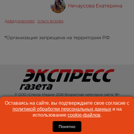
Нечаусова Екатерина
ДАВИД МАНУКЯН
ОЛЬГА БУЗОВА
*
Организация запрещена на территории РФ
© ООО «Спектр Медиа» 2026 Возрастная категория сайта: 18+
КОНТАКТЫ
РЕКЛАМА
Оставаясь на сайте, вы подтверждаете свое согласие с
политикой обработки персональных данных
и на
КУКИ-ФАЙЛЫ
ПОЛЬЗОВАТЕЛЬСКОЕ
использование
cookie-файлов
.
СОГЛАШЕНИЕ
Понятно