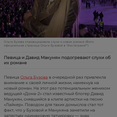
Ольга Бузова спровоцировала слухи о новом романе (Фото:
официальная страница Ольги Бузовой в "Инстаграме*")
Певица и Давид Макунян подогревают слухи об
их романе
Певица
Ольга Бузова
в очередной раз привлекла
внимание к своей личной жизни, намекнув на
новый роман. На этот раз потенциальным женихом
ведущей «Дома-2» стал известный блогер Давид
Манукян, снявшийся в клипе артистки на песню
«Лайкер». Поводом для таких домыслов стал тот
факт, что у Бузовой и Манукяна заметили на
запястьях одинаковую татуировку — знак