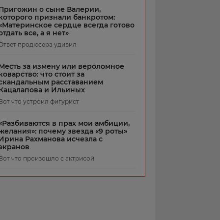
Пригожин о сыне Валерии,
которого признали банкротом:
«Материнское сердце всегда готово
отдать все, а я нет»
Ответ продюсера удивил
Месть за измену или вероломное
коварство: что стоит за
скандальным расставанием
Кацалапова и Ильиных
Вот что устроил фигурист
«Разбиваются в прах мои амбиции,
желания»: почему звезда «9 роты»
Ирина Рахманова исчезла с
экранов
Вот что произошло с актрисой