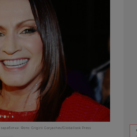
работки. Фото: Grigirii Goryachev/Globallook Press