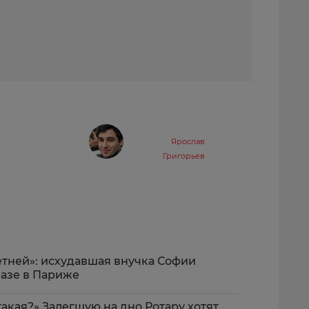
Ярослав
Григорьев
летней»: исхудавшая внучка Софии
казе в Париже
 такая?» Залегшую на дно Ротару хотят