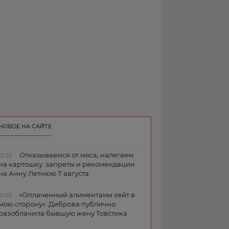
НОВОЕ НА САЙТЕ
Отказываемся от мяса, налегаем
22:30
на картошку: запреты и рекомендации
на Анну Летнюю 7 августа
«Оплаченный алиментами хейт в
21:00
мою сторону»: Диброва публично
разоблачила бывшую жену Товстика