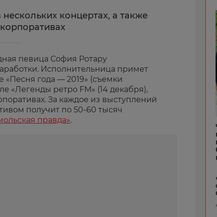
 нескольких концертах, а также
 корпоративах
дная певица София Ротару
заработки. Исполнительница примет
е «Песня года — 2019» (съемки
ле «Легенды ретро FM» (14 декабря),
рпоративах. За каждое из выступлений
тивом получит по 50-60 тысяч
мольская правда»
.