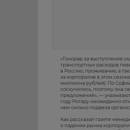
«Гонорар за выступление ск
транспортных расходов пев
в Россию, проживание, а та
за корпоратив в этом сезоне
миллиона рублей). По Соф
соскучились, поэтому она с
предложений», — указывают
году Ротару неожиданно отм
чем сильно подвела органи
Как рассказал газете менедж
о падении рынка корпоратив