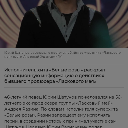
Юрий Шатунов рассказал о жестоком убийстве участника «Ласкового
мая» (фото: Анатолий Жданов/«КП»)
Исполнитель хита «Белые розы» раскрыл
сенсационную информацию о действиях
бывшего продюсера «Ласкового мая»
46-летний певец Юрий Шатунов пожаловался на 56-
летнего экс-продюсера группы «Ласковый май»
Андрея Разина. По словам исполнителя суперхита
«Белые розы», Разин запрещает ему исполнять
песни, в создании которых принимал участие сам
Шатунов. Недавно Юрий Васильевич подал