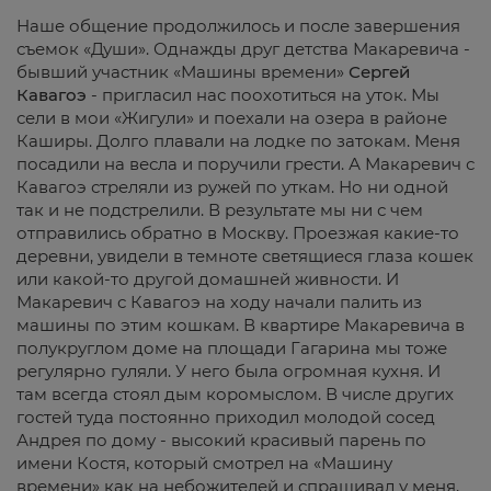
Наше общение продолжилось и после завершения
съемок «Души». Однажды друг детства Макаревича -
бывший участник «Машины времени»
Сергей
Кавагоэ
- пригласил нас поохотиться на уток. Мы
сели в мои «Жигули» и поехали на озера в районе
Каширы. Долго плавали на лодке по затокам. Меня
посадили на весла и поручили грести. А Макаревич с
Кавагоэ стреляли из ружей по уткам. Но ни одной
так и не подстрелили. В результате мы ни с чем
отправились обратно в Москву. Проезжая какие-то
деревни, увидели в темноте светящиеся глаза кошек
или какой-то другой домашней живности. И
Макаревич с Кавагоэ на ходу начали палить из
машины по этим кошкам. В квартире Макаревича в
полукруглом доме на площади Гагарина мы тоже
регулярно гуляли. У него была огромная кухня. И
там всегда стоял дым коромыслом. В числе других
гостей туда постоянно приходил молодой сосед
Андрея по дому - высокий красивый парень по
имени Костя, который смотрел на «Машину
времени» как на небожителей и спрашивал у меня,