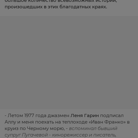
большое
количество
всевозможных
историй
,
произошедших
в
этих
благодатных
краях
.
- Летом 1977 года джазмен
Леня
Гарин
подписал
Аллу и меня поехать на теплоходе «Иван Франко» в
круиз по Черному морю, -
вспоминал
бывший
супруг
Пугачевой
-
кинорежиссер
и
писатель
,