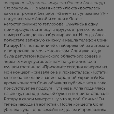
заслуженный
деятель
искусств
России
Александр
Стефанович
.
- Но нам вместо «люкса» досталась
каюта в трюме и без окон. «Зачем так унижаться?!» -
подумали мы с Аллой и сошли в Ялте с
негостеприимного теплохода. Сунулись в одну
приморскую гостиницу, в другую, в третью, но все
номера были давно забронированы. И тогда Алла
полистала записную книжку и нашла телефон
Сони
Ротару
. Мы позвонили ей с набережной из автомата
и попросили помочь с ночлегом. Соня уже тогда
была депутатом Крымского областного совета и
через 15 минут устроила нам на сутки «люкс» в
лучшей гостинице. «Приходите сегодня вечером на
мой концерт, - сказала она и похвасталась: - Кстати,
мне недавно дали звание народной Украины!» Во
время концерта Соня объявила публике, что в зале
присутствует ее подруга Пугачева. Алла поднялась
на сцену, преподнесла ей букет и поприветствовала
Ротару в своей манере: «Ну, что ж, пой, Сонька! Ты
теперь народная артистка». После концерта Соня
убегала куда-то по семейным делам и предложила