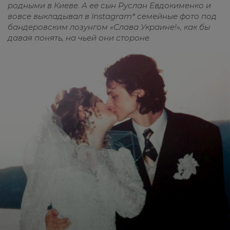
родными
в
Киеве
.
А
ее
сын
Руслан
Евдокименко
и
вовсе
выкладывал
в
Instagram*
семейные
фото
под
бандеровским
лозунгом
«Слава
Украине
!»,
как
бы
давая
понять
,
на
чьей
они
стороне
.