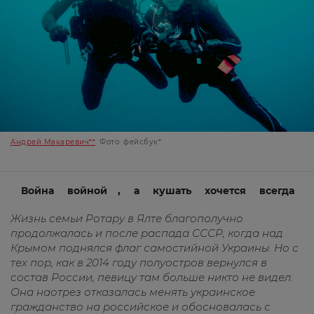
Андрей Макаревич**
. Фото: фейсбук*
Война
войной
,
а
кушать
хочется
всегда
Жизнь
семьи
Ротару
в
Ялте
благополучно
продолжалась
и
после
распада
СССР
,
когда
над
Крымом
поднялся
флаг
самостийной
Украины
.
Но
с
тех
пор
,
как
в
2014
году
полуостров
вернулся
в
состав
России
,
певицу
там
больше
никто
не
видел
.
Она
наотрез
отказалась
менять
украинское
гражданство
на
российское
и
обосновалась
с