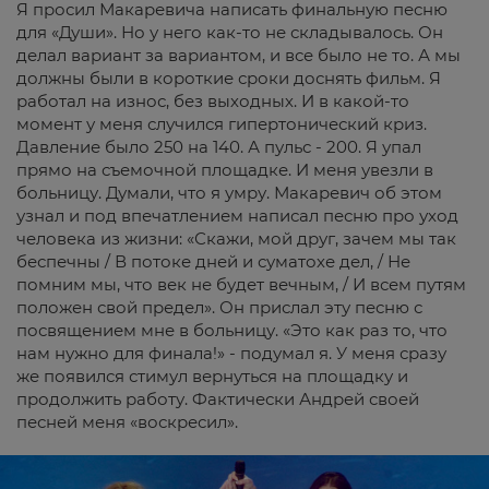
Я просил Макаревича написать финальную песню
для «Души». Но у него как-то не складывалось. Он
делал вариант за вариантом, и все было не то. А мы
должны были в короткие сроки доснять фильм. Я
работал на износ, без выходных. И в какой-то
момент у меня случился гипертонический криз.
Давление было 250 на 140. А пульс - 200. Я упал
прямо на съемочной площадке. И меня увезли в
больницу. Думали, что я умру. Макаревич об этом
узнал и под впечатлением написал песню про уход
человека из жизни: «Скажи, мой друг, зачем мы так
беспечны / В потоке дней и суматохе дел, / Не
помним мы, что век не будет вечным, / И всем путям
положен свой предел». Он прислал эту песню с
посвящением мне в больницу. «Это как раз то, что
нам нужно для финала!» - подумал я. У меня сразу
же появился стимул вернуться на площадку и
продолжить работу. Фактически Андрей своей
песней меня «воскресил».