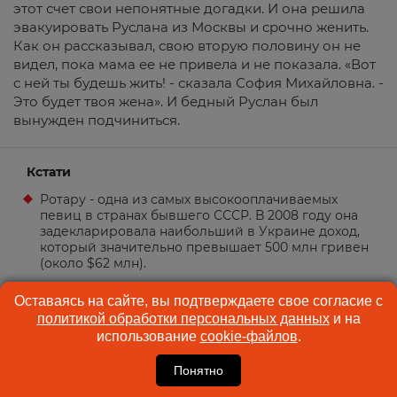
этот счет свои непонятные догадки. И она решила
эвакуировать Руслана из Москвы и срочно женить.
Как он рассказывал, свою вторую половину он не
видел, пока мама ее не привела и не показала. «Вот
с ней ты будешь жить! - сказала София Михайловна. -
Это будет твоя жена». И бедный Руслан был
вынужден подчиниться.
Кстати
Ротару - одна из самых высокооплачиваемых
певиц в странах бывшего СССР. В 2008 году она
задекларировала наибольший в Украине доход,
который значительно превышает 500 млн гривен
(около $62 млн).
Оставаясь на сайте, вы подтверждаете свое согласие с
политикой обработки персональных данных
и на
использование
cookie-файлов
.
Источник фото: Екатерина Гусева/КП
Понятно
Михаил Филимонов