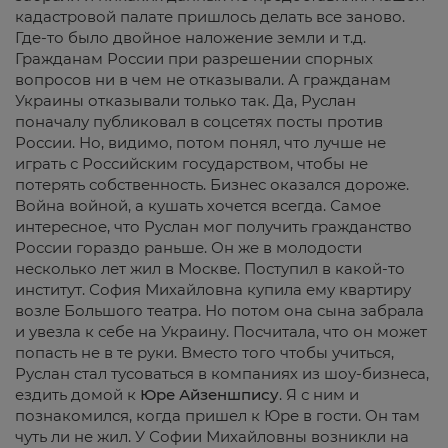
кадастровой палате пришлось делать все заново.
Где-то было двойное наложение земли и т.д.
Гражданам России при разрешении спорных
вопросов ни в чем не отказывали. А гражданам
Украины отказывали только так. Да, Руслан
поначалу публиковал в соцсетях посты против
России. Но, видимо, потом понял, что лучше не
играть с Российским государством, чтобы не
потерять собственность. Бизнес оказался дороже.
Война войной, а кушать хочется всегда. Самое
интересное, что Руслан мог получить гражданство
России гораздо раньше. Он же в молодости
несколько лет жил в Москве. Поступил в какой-то
институт. София Михайловна купила ему квартиру
возле Большого театра. Но потом она сына забрала
и увезла к себе на Украину. Посчитала, что он может
попасть не в те руки. Вместо того чтобы учиться,
Руслан стал тусоваться в компаниях из шоу-бизнеса,
ездить домой к
Юре
Айзеншпису
. Я с ним и
познакомился, когда пришел к Юре в гости. Он там
чуть ли не жил. У Софии Михайловны возникли на