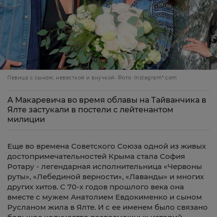
Певица с сыном, невесткой и внучкой. Фото: Instagram*.com
А Макаревича во время облавы на Тайванчика в
Ялте застукали в постели с лейтенантом
милиции
Еще
во
времена
Советского
Союза
одной
из
живых
достопримечательностей
Крыма
стала
София
Ротару
-
легендарная
исполнительница
«Червоны
руты»
,
«Лебединой
верности»
,
«Лаванды»
и
многих
других
хитов
.
С
70-
х
годов
прошлого
века
она
вместе
с
мужем
Анатолием
Евдокименко
и
сыном
Русланом
жила
в
Ялте
.
И
с
ее
именем
было
связано