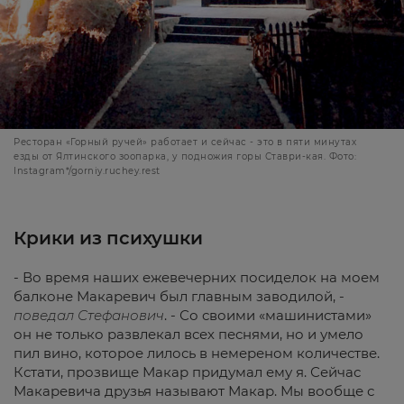
Ресторан «Горный ручей» работает и сейчас - это в пяти минутах
езды от Ялтинского зоопарка, у подножия горы Ставри-кая. Фото:
Instagram*/gorniy.ruchey.rest
Крики
из
психушки
- Во время наших ежевечерних посиделок на моем
балконе Макаревич был главным заводилой, -
поведал
Стефанович
. - Со своими «машинистами»
он не только развлекал всех песнями, но и умело
пил вино, которое лилось в немереном количестве.
Кстати, прозвище Макар придумал ему я. Сейчас
Макаревича друзья называют Макар. Мы вообще с