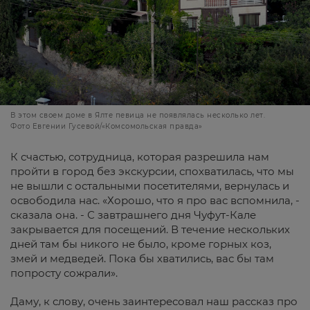
В этом своем доме в Ялте певица не появлялась несколько лет.
Фото Евгении Гусевой/«Комсомольская правда»
К счастью, сотрудница, которая разрешила нам
пройти в город без экскурсии, спохватилась, что мы
не вышли с остальными посетителями, вернулась и
освободила нас. «Хорошо, что я про вас вспомнила, -
сказала она. - С завтрашнего дня Чуфут-Кале
закрывается для посещений. В течение нескольких
дней там бы никого не было, кроме горных коз,
змей и медведей. Пока бы хватились, вас бы там
попросту сожрали».
Даму, к слову, очень заинтересовал наш рассказ про