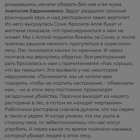
дождавшись, начали обедать без нее и ее мужа
Анатолия
Евдокименко
. Вдруг раздался громкий
рокочущий звук, и над рестораном завис вертолет.
Из него высунулась Соня, бросила Алле букет и
жестами показала, что присоединиться к нам не
может. Мы с Аллой подняли бокалы за Соню, а после
трапезы решили немного прогуляться в окрестном
лесу. Лес показался каким-то мрачным. И через
полчаса мы вернулись обратно. Вся ресторанная
рать бросилась к нам с причитаниями: «Как хорошо,
что вы пришли!» Это вызвало у нас некоторое
недоумение. «Понимаете, мы не хотели вам
говорить, чтобы не портить настроение, - объяснили
нам, - но в этом лесу постоянно происходят
загадочные убийства. Парочки выходят из нашего
ресторана в лес, а потом их находят мертвыми».
Работники ресторана сначала думали, что мы сядем
в такси и уедем. И когда узнали, что мы ушли в
сторону леса, то забеспокоились, что нас могут
угробить. А через какое-то время поймали маньяка,
который убивал людей в этом лесу.