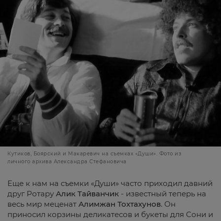
Кутиков, Боярский и Макаревич на съемках «Души». Фото из
личного архива Александра Стефановича
Еще к нам на съемки «Души» часто приходил давний
друг Ротару
Алик
Тайванчик
- известный теперь на
весь мир меценат
Алимжан
Тохтахунов
. Он
приносил корзины деликатесов и букеты для Сони и