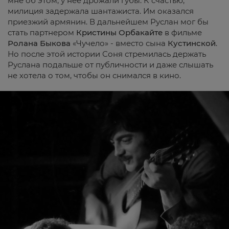
мне об этом, у нее дрожали губы. К счастью,
милиция задержала шантажиста. Им оказался
приезжий армянин. В дальнейшем Руслан мог бы
стать партнером
Кристины
Орбакайте
в фильме
Ролана
Быкова
«Чучело» - вместо сына
Кустинской
.
Но после этой истории Соня стремилась держать
Руслана подальше от публичности и даже слышать
не хотела о том, чтобы он снимался в кино.