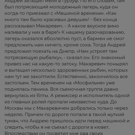
Андрей затащил меня в Гурзуф. По его словам, там
был потрясающий молодежный лагерь, куда он
когда-то приезжал с «Машиной времени». «Как
много там было красивых девушек! - без конца
рассказывал Макаревич. - А какое вкусное вино
наливали у них в баре!» К нашему разочарованию,
лагерь оказался абсолютно пуст, а бармен не смог
предложить нам ничего, кроме сока. Тогда Андрей
предложил поехать на Днепр. «Нам устроят там
потрясающую рыбалку», - сказал он. Его знакомый
привез нас на какую-то затоку. Макаревич понырял
и вытащил несколько здоровенных рыбин, которых
нам тут же закоптили. Естественно, закончилось все
застольем. Тем временем на «Мосфильме» уже
поднялась паника. Вся съемочная группа давно
вернулась из Ялты. А режиссер и исполнитель одной
из главных ролей пропали неизвестно куда. До
Москвы мы с Макаревичем добрались только через
неделю. Причем по дороге попали в такой жуткий
туман, что Андрею пришлось идти перед машиной и
следить, чтобы я не съехал с дороги в кювет.
Впоследствии он посвятил мне два своих