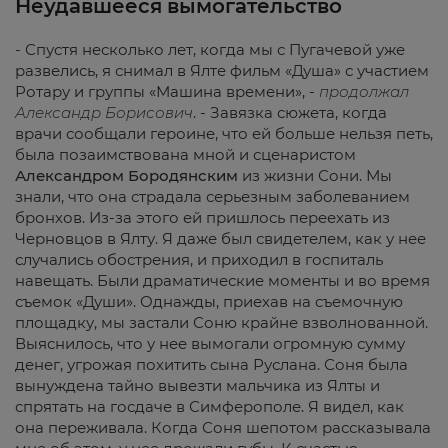
Неудавшееся
вымогательство
- Спустя несколько лет, когда мы с Пугачевой уже
развелись, я снимал в Ялте фильм «Душа» с участием
Ротару и группы «Машина времени», -
продолжал
Александр
Борисович
. - Завязка сюжета, когда
врачи сообщали героине, что ей больше нельзя петь,
была позаимствована мной и сценаристом
Александром
Бородянским
из жизни Сони. Мы
знали, что она страдала серьезным заболеванием
бронхов. Из-за этого ей пришлось переехать из
Черновцов в Ялту. Я даже был свидетелем, как у нее
случались обострения, и приходил в госпиталь
навещать. Были драматические моменты и во время
съемок «Души». Однажды, приехав на съемочную
площадку, мы застали Соню крайне взволнованной.
Выяснилось, что у нее вымогали огромную сумму
денег, угрожая похитить сына Руслана. Соня была
вынуждена тайно вывезти мальчика из Ялты и
спрятать на госдаче в Симферополе. Я видел, как
она переживала. Когда Соня шепотом рассказывала