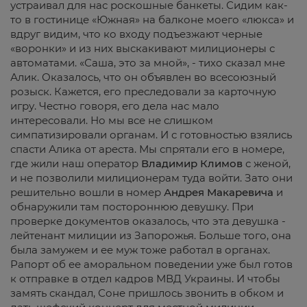
устраивал для нас роскошные банкеты. Сидим как-
то в гостинице «Южная» на балконе моего «люкса» и
вдруг видим, что ко входу подъезжают черные
«воронки» и из них выскакивают милиционеры с
автоматами. «Саша, это за мной», - тихо сказал мне
Алик. Оказалось, что он объявлен во всесоюзный
розыск. Кажется, его преследовали за карточную
игру. Честно говоря, его дела нас мало
интересовали. Но мы все не слишком
симпатизировали органам. И с готовностью взялись
спасти Алика от ареста. Мы спрятали его в номере,
где жили наш оператор
Владимир
Климов
с женой,
и не позволили милиционерам туда войти. Зато они
решительно вошли в номер
Андрея
Макаревича
и
обнаружили там постороннюю девушку. При
проверке документов оказалось, что эта девушка -
лейтенант милиции из Запорожья. Больше того, она
была замужем и ее муж тоже работал в органах.
Рапорт об ее аморальном поведении уже был готов
к отправке в отдел кадров МВД Украины. И чтобы
замять скандал, Соне пришлось звонить в обком и