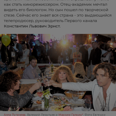
как стать кинорежиссером. Отец-академик мечтал
видеть его биологом. Но сын пошел по творческой
стезе. Сейчас его знает вся страна - это выдающийся
телепродюсер, руководитель Первого канала
Константин
Львович
Эрнст
.
Алла Пугачева
, Валерий Леонтьев и
Максим Галкин*
. Фото Евгении