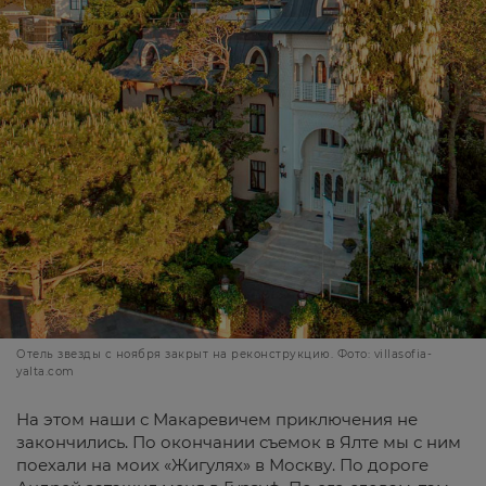
Отель звезды с ноября закрыт на реконструкцию. Фото: villasofia-
yalta.com
На этом наши с Макаревичем приключения не
закончились. По окончании съемок в Ялте мы с ним
поехали на моих «Жигулях» в Москву. По дороге