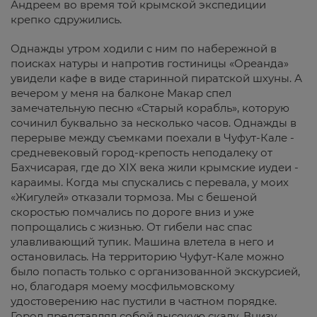
Андреем во время той крымской экспедиции
крепко сдружились.
Однажды утром ходили с ним по набережной в
поисках натуры и напротив гостиницы «Ореанда»
увидели кафе в виде старинной пиратской шхуны. А
вечером у меня на балконе Макар спел
замечательную песню «Старый корабль», которую
сочинил буквально за несколько часов. Однажды в
перерыве между съемками поехали в Чуфут-Кале -
средневековый город-крепость неподалеку от
Бахчисарая, где до XIX века жили крымские иудеи -
караимы. Когда мы спускались с перевала, у моих
«Жигулей» отказали тормоза. Мы с бешеной
скоростью помчались по дороге вниз и уже
попрощались с жизнью. От гибели нас спас
улавливающий тупик. Машина влетела в него и
остановилась. На территорию Чуфут-Кале можно
было попасть только с организованной экскурсией,
но, благодаря моему мосфильмовскому
удостоверению нас пустили в частном порядке.
Город представлял собой высокую скалу. Внизу