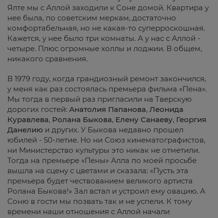
Ялте мы с Аллой заходили к Соне домой. Квартира у
нее была, по советским меркам, достаточно
комфортабельная, но не какая-то суперроскошная.
Кажется, у нее было три комнаты. А у нас с Аллой -
четыре. Плюс огромные холлы и лоджии. В общем,
никакого сравнения.
В 1979 году, когда грандиозный ремонт закончился,
у меня как раз состоялась премьера фильма «Пена».
Мы тогда в первый раз пригласили на Тверскую
дорогих гостей:
Анатолия
Папанова
,
Леонида
Куравлева
,
Ролана
Быкова
,
Елену
Санаеву
,
Георгия
Данелию
и других. У Быкова недавно прошел
юбилей - 50-летие. Но ни Союз кинематографистов,
ни Министерство культуры это никак не отметили.
Тогда на премьере «Пены» Алла по моей просьбе
вышла на сцену с цветами и сказала: «Пусть эта
премьера будет чествованием великого артиста
Ролана Быкова!» Зал встал и устроил ему овацию. А
Соню в гости мы позвать так и не успели. К тому
времени наши отношения с Аллой начали