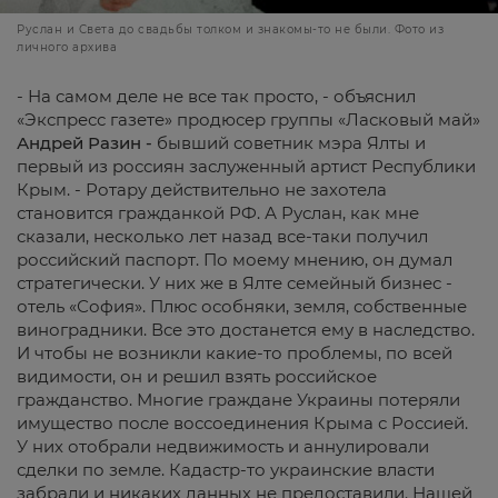
Руслан и Света до свадьбы толком и знакомы-то не были. Фото из
личного архива
- На самом деле не все так просто, - объяснил
«Экспресс газете» продюсер группы «Ласковый май»
Андрей
Разин
-
бывший советник мэра Ялты и
первый из россиян заслуженный артист Республики
Крым. - Ротару действительно не захотела
становится гражданкой РФ. А Руслан, как мне
сказали, несколько лет назад все-таки получил
российский паспорт. По моему мнению, он думал
стратегически. У них же в Ялте семейный бизнес -
отель «София». Плюс особняки, земля, собственные
виноградники. Все это достанется ему в наследство.
И чтобы не возникли какие-то проблемы, по всей
видимости, он и решил взять российское
гражданство. Многие граждане Украины потеряли
имущество после воссоединения Крыма с Россией.
У них отобрали недвижимость и аннулировали
сделки по земле. Кадастр-то украинские власти
забрали и никаких данных не предоставили. Нашей