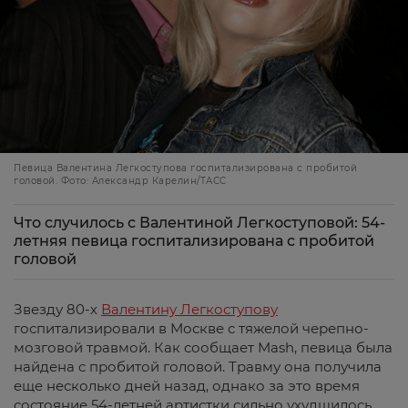
Певица Валентина Легкоступова госпитализирована с пробитой
головой. Фото: Александр Карелин/ТАСС
Что случилось с Валентиной Легкоступовой: 54-
летняя певица госпитализирована с пробитой
головой
Звезду 80-х
Валентину Легкоступову
госпитализировали в Москве с тяжелой черепно-
мозговой травмой. Как сообщает Mash, певица была
найдена с пробитой головой. Травму она получила
еще несколько дней назад, однако за это время
состояние 54-летней артистки сильно ухудшилось.