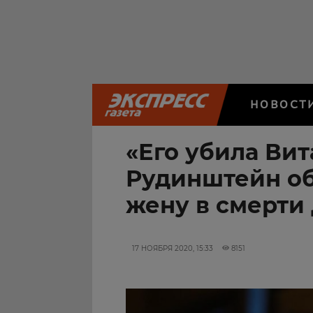
НОВОСТ
«Его убила Вит
Рудинштейн о
жену в смерти
17 НОЯБРЯ 2020, 15:33
8151