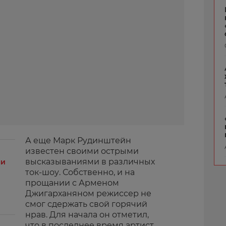
А еще Марк Рудинштейн
известен своими острыми
высказываниями в различных
ми
ток-шоу. Собственно, и на
прощании с Арменом
Джигарханяном режиссер не
смог сдержать свой горячий
нрав. Для начала он отметил,
что в последнее время артист