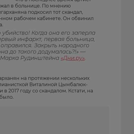
ежал в больнице. По мнению
гарханяна подкосил тот скандал,
енном рабочем кабинете. Он обвинил
а.
 убийство! Когда она его заперла
первый инфаркт, первая больница,
 оправился. Закрыть народного
она до такого додумалась?!» —
 Марка Рудинштейна
«Дни.ру»
.
арханян на протяжении нескольких
й пианисткой Виталиной Цымбалюк-
 в 2017 году со скандалом. Кстати, на
было.