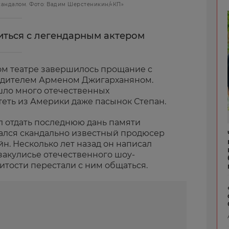
скандалом. Фото: Вадим Шерстеникин/«КП»
ться с легендарным актером
ом театре завершилось прощание с
одителем Арменом Джигарханяном.
шло много отечественных
теть из Америки даже пасынок Степан.
ал отдать последнюю дань памяти
ался скандально известный продюсер
н. Несколько лет назад он написал
закулисье отечественного шоу-
итости перестали с ним общаться.