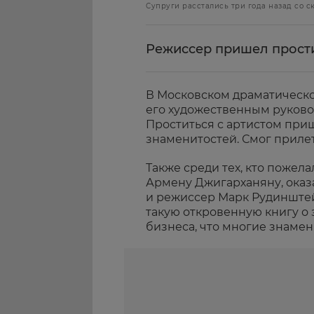
Супруги расстались три года назад со 
Режиссер пришел прости
В Московском драматическ
его художественным руков
Проститься с артистом при
знаменитостей. Смог приле
Также среди тех, кто пожел
Армену Джигарханяну, оказ
и режиссер Марк Рудинштей
такую откровенную книгу о 
бизнеса, что многие знамен