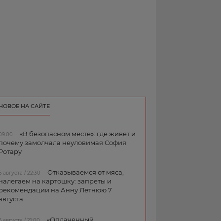
НОВОЕ НА САЙТЕ
«В безопасном месте»: где живет и
09:00
почему замолчала неуловимая София
Ротару
Отказываемся от мяса,
6 августа / 22:30
налегаем на картошку: запреты и
рекомендации на Анну Летнюю 7
августа
«Оплаченный
6 августа / 21:00