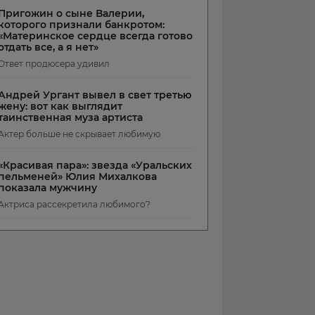
Пригожин о сыне Валерии,
которого признали банкротом:
«Материнское сердце всегда готово
отдать все, а я нет»
Ответ продюсера удивил
Андрей Ургант вывел в свет третью
жену: вот как выглядит
таинственная муза артиста
Актер больше не скрывает любимую
«Красивая пара»: звезда «Уральских
пельменей» Юлия Михалкова
показала мужчину
Актриса рассекретила любимого?