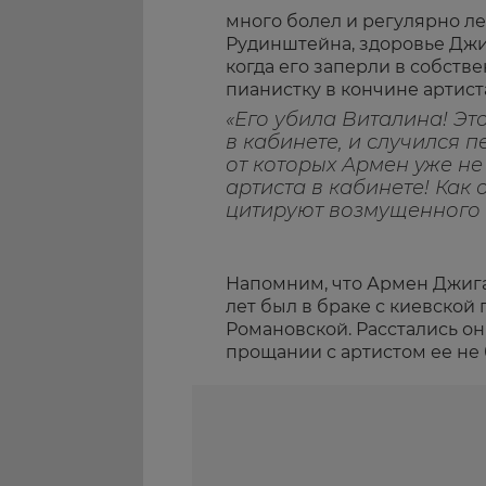
много болел и регулярно л
Рудинштейна, здоровье Джи
когда его заперли в собств
пианистку в кончине артист
«Его убила Виталина! Это
в кабинете, и случился 
от которых Армен уже не
артиста в кабинете! Как 
цитируют возмущенного
Напомним, что Армен Джиг
лет был в браке с киевско
Романовской. Расстались они
прощании с артистом ее не 