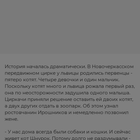
История началась драматически. В Новочеркасском
передвижном цирке у львицы родились первенцы -
пятеро котят. Четыре девочки и один мальчик.
Поскольку котят много и львица рожала первый раз,
она по неосторожности задушила одного малыша.
Циркачи приняли решение оставить ей двоих котят,
а двух других отдать в зоопарк. Об этом узнал
ростовчанин Ирошников и немедленно позвонил
жене.
- У нас дома всегда были собаки и кошки. И сейчас
живет кот Шнурок. Потому долго не раздумывали -