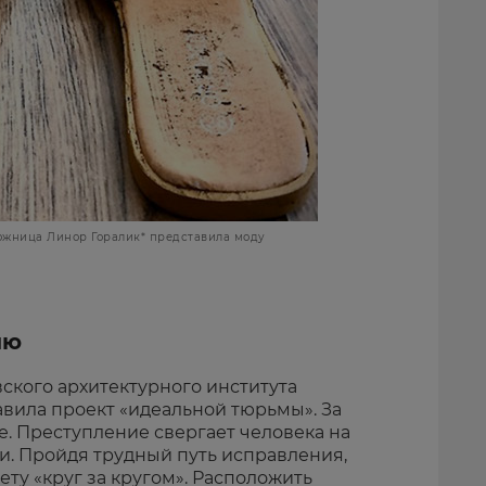
дожница Линор Горалик* представила моду
ию
вского архитектурного института
вила проект «идеальной тюрьмы». За
те. Преступление свергает человека на
и. Пройдя трудный путь исправления,
ету «круг за кругом». Расположить