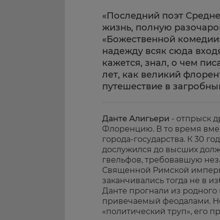
«Последний поэт Средне
жизнь, полную разочаро
«Божественной комедии»
надежду всяк сюда входя
кажется, знал, о чем пис
лет, как великий флоре
путешествие в загробны
Данте Алигьери
- отпрыск 
Флоренцию. В то время вме
города-государства. К 30 г
дослужился до высших долж
гвельфов, требовавшую нез
Священной Римской импери
заканчивались тогда не в из
Данте прогнали из родного 
привечаемый феодалами. Но 
«политический труп», его п