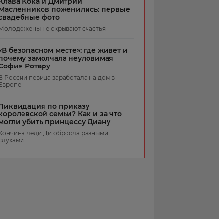
Клава Кока и Дмитрий
Масленников поженились: первые
свадебные фото
Молодожены не скрывают счастья
«В безопасном месте»: где живет и
почему замолчала неуловимая
София Ротару
В России певица заработала на дом в
Европе
Ликвидация по приказу
королевской семьи? Как и за что
могли убить принцессу Диану
Кончина леди Ди обросла разными
слухами