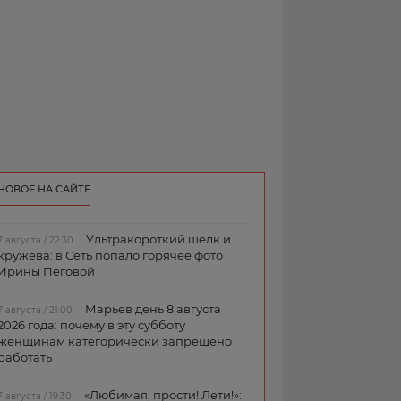
НОВОЕ НА САЙТЕ
Ультракороткий шелк и
7 августа / 22:30
кружева: в Сеть попало горячее фото
Ирины Пеговой
Марьев день 8 августа
7 августа / 21:00
2026 года: почему в эту субботу
женщинам категорически запрещено
работать
«Любимая, прости! Лети!»:
7 августа / 19:30