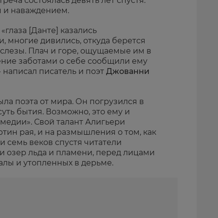
реча состоялась девять лет спустя.
м и наваждением.
, «глаза [Данте] казались
 многие дивились, откуда берется
 слезы. Плач и горе, ощущаемые им в
ение заботами о себе сообщили ему
- написал писатель и поэт
Джованни
ла поэта от мира. Он погрузился в
уть бытия. Возможно, это ему и
медии». Свой талант Алигьери
ртин рая, и на размышления о том, как
 и семь веков спустя читатели
 озер льда и пламени, перед лицами
алы и утопленных в дерьме.