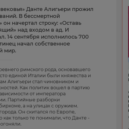
вековья» Данте Алигьери прожил
ваний. В бессмертной
 он начертал строку: «Оставь
щий» над входом в ад. И
ал. 14 сентября исполнилось 700
нтинец начал собственное
й мир.
древнего римского рода, основавшего
сто единой Италии были княжества и
одам Алигьери стал чиновником и
ностей. Как политик вошел в партию
ависимости от императора
и. Партийные разборки
биркоме, а на улицах с оружием.
города. Он скитался по Европе,
как только те понимали, что Данте -
рогоняли.