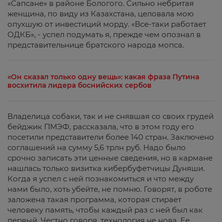
«Сапсане» в районе Бологого. Сильно небритая
женщина, по виду из Казахстана, целовала мою
опухшую от инвестиций морду. «Все-таки работает
ОДКБ», - успел подумать я, прежде чем опознал в
представительнице братского народа мопса.
«Он сказал только одну вещь»: какая фраза Путина
восхитила лидера боснийских сербов
Владелица собаки, так и не снявшая со своих грудей
бейджик ПМЭФ, рассказала, что в этом году его
посетили представители более 140 стран. Заключено
соглашений на сумму 5,6 трлн руб. Надо было
срочно записать эти ценные сведения, но в кармане
нашлась только визитка кибербуфетчицы Дуняши.
Когда я успел с ней познакомиться и что между
нами было, хоть убейте, не помню. Говорят, в роботе
заложена такая программа, которая стирает
человеку память, чтобы каждый раз с ней был как
первый. Честно говоря, технология не нова. Ее