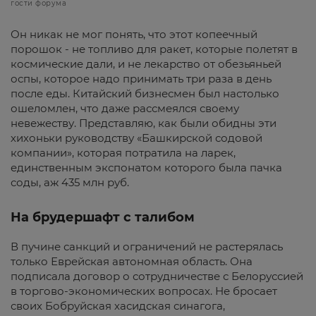
гости форума
Он никак не мог понять, что этот копеечный
порошок - не топливо для ракет, которые полетят в
космические дали, и не лекарство от обезьяньей
оспы, которое надо принимать три раза в день
после еды. Китайский бизнесмен был настолько
ошеломлен, что даже рассмеялся своему
невежеству. Представляю, как были обидны эти
хихоньки руководству «Башкирской содовой
компании», которая потратила на ларек,
единственным экспонатом которого была пачка
соды, аж 435 млн руб.
На брудершафт с талибом
В пучине санкций и ограничений не растерялась
только Еврейская автономная область. Она
подписала договор о сотрудничестве с Белоруссией
в торгово-экономических вопросах. Не бросает
своих Бобруйская хасидская синагога,