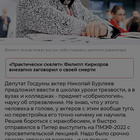
Филипп почувствовал внутри себя стержень крепкого девелопера
«Практически скелет»: Филипп Киркоров
внезапно заговорил о своей смерти
Депутат Госдумы актер Николай Бурляев
предложил ввести в школах уроки трезвости, а в
вузах и колледжах - предмет «собриология»,
науку об отрезвлении. Не знаю, что у этого
человека в голове, у актеров с этим вообще туго,
но перестройка его точно ничему не научила.
Решив бороться с мракобесием, я быстро
отправился в Питер выступить на ПМЭФ-2022 с
просветительской лекцией. Надо было срочно
спасать страну от развала - и не только