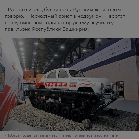
- Разрыхлитель, булки печь. Русским же языком
говорю. - Несчастный азиат в недоумении вертел
пачку пищевой соды, которую ему всучили у
павильона Республики Башкирия.
«Победа» будет за нами - этот намек поняли все иностранные