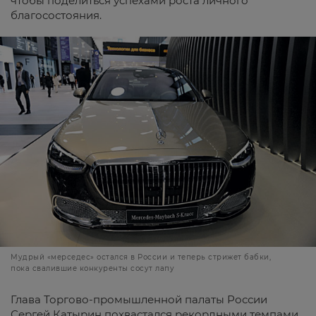
чтобы поделиться успехами роста личного
благосостояния.
Мудрый «мерседес» остался в России и теперь стрижет бабки,
пока свалившие конкуренты сосут лапу
Глава Торгово-промышленной палаты России
Сергей Катырин похвастался рекордными темпами