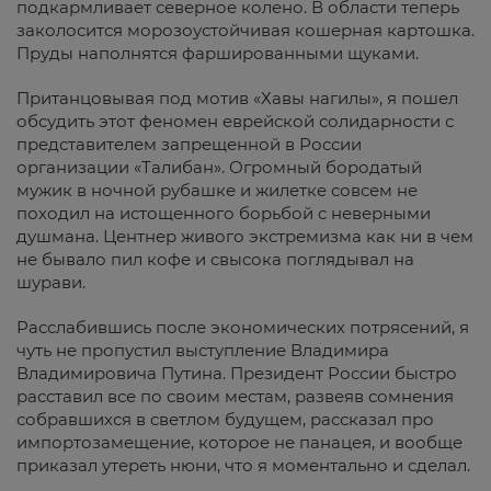
подкармливает северное колено. В области теперь
заколосится морозоустойчивая кошерная картошка.
Пруды наполнятся фаршированными щуками.
Пританцовывая под мотив «Хавы нагилы», я пошел
обсудить этот феномен еврейской солидарности с
представителем запрещенной в России
организации «Талибан». Огромный бородатый
мужик в ночной рубашке и жилетке совсем не
походил на истощенного борьбой с неверными
душмана. Центнер живого экстремизма как ни в чем
не бывало пил кофе и свысока поглядывал на
шурави.
Расслабившись после экономических потрясений, я
чуть не пропустил выступление Владимира
Владимировича Путина. Президент России быстро
расставил все по своим местам, развеяв сомнения
собравшихся в светлом будущем, рассказал про
импортозамещение, которое не панацея, и вообще
приказал утереть нюни, что я моментально и сделал.