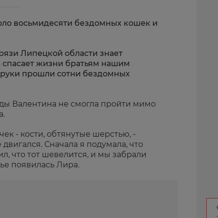
оло восьмидесяти бездомных кошек и
Грязи Липецкой области знает
а спасает жизни братьям нашим
 руки прошли сотни бездомных
ажды Валентина не смогла пройти мимо
а.
ек - кости, обтянутые шерстью, -
е двигался. Сначала я подумала, что
л, что тот шевелится, и мы забрали
мье появилась Лира.