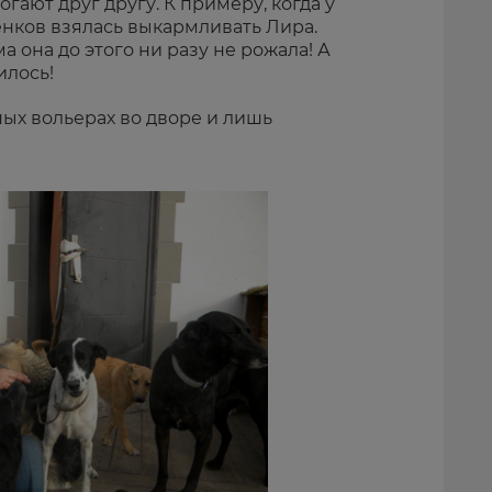
гают друг другу. К примеру, когда у
енков взялась выкармливать Лира.
а она до этого ни разу не рожала! А
илось!
ых вольерах во дворе и лишь