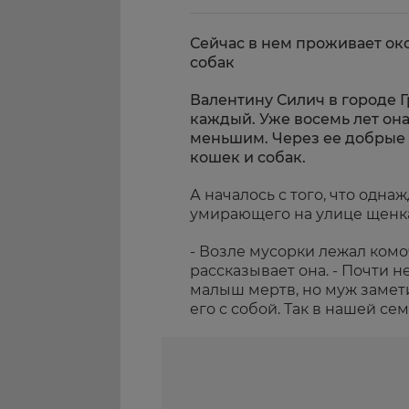
Сейчас в нем проживает ок
собак
Валентину Силич в городе 
каждый. Уже восемь лет он
меньшим. Через ее добрые
кошек и собак.
А началось с того, что одн
умирающего на улице щенк
- Возле мусорки лежал комоч
рассказывает она. - Почти н
малыш мертв, но муж замети
его с собой. Так в нашей се