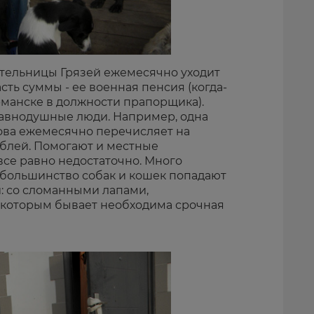
тельницы Грязей ежемесячно уходит
сть суммы - ее военная пенсия (когда-
рманске в должности прапорщика).
авнодушные люди. Например, одна
ова ежемесячно перечисляет на
блей. Помогают и местные
все равно недостаточно. Много
ь большинство собак и кошек попадают
: со сломанными лапами,
екоторым бывает необходима срочная