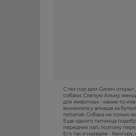
С тех пор дом Силич откры
собаки. Слепую Альму женщ
для животных - какие-то из
выменяла у алкаша за бутыл
лопатой. Собака не только 
Еще одного питомца подобра
передних лап, поэтому перед
Его так и назвали - Кенгуру, 