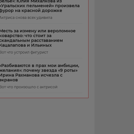
белье»: Юлия Михалкова из
«Уральских пельменей» произвела
фурор на красной дорожке
Актриса снова всех удивила
Месть за измену или вероломное
коварство: что стоит за
скандальным расставанием
Кацалапова и Ильиных
Вот что устроил фигурист
«Разбиваются в прах мои амбиции,
желания»: почему звезда «9 роты»
Ирина Рахманова исчезла с
экранов
Вот что произошло с актрисой