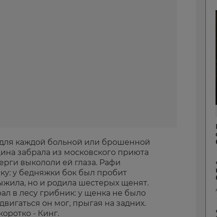
т для каждой больной или брошенной
ина забрала из московского приюта
верги выкололи ей глаза. Рафи
ку: у бедняжки бок был пробит
выжила, но и родила шестерых щенят.
л в лесу грибник: у щенка не было
вигаться он мог, прыгая на задних.
коротко - Кинг.