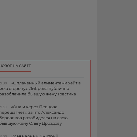
НОВОЕ НА САЙТЕ
«Оплаченный алиментами хейт в
21:00
мою сторону»: Диброва публично
разоблачила бывшую жену Товстика
«Она и через Певцова
19:30
перешагнет»: за что Александр
Боровиков разобиделся на свою
бывшую жену Ольгу Дроздову
Клава Кока и Дмитрий
18:00