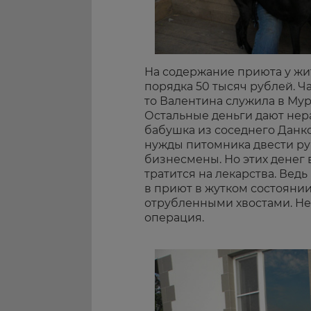
На содержание приюта у жи
порядка 50 тысяч рублей. Ча
то Валентина служила в Му
Остальные деньги дают нер
бабушка из соседнего Данк
нужды питомника двести ру
бизнесмены. Но этих денег 
тратится на лекарства. Вед
в приют в жутком состоянии
отрубленными хвостами. Н
операция.