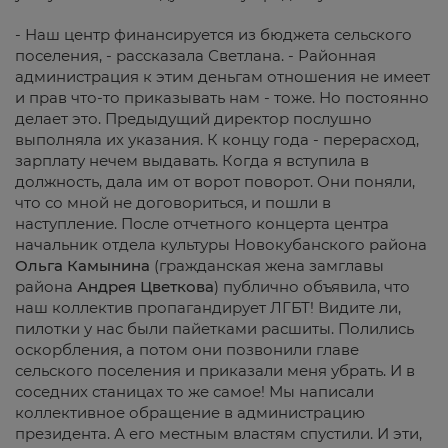
- Наш центр финансируется из бюджета сельского
поселения, - рассказала Светлана. - Районная
администрация к этим деньгам отношения не имеет
и прав что-то приказывать нам - тоже. Но постоянно
делает это. Предыдущий директор послушно
выполняла их указания. К концу года - перерасход,
зарплату нечем выдавать. Когда я вступила в
должность, дала им от ворот поворот. Они поняли,
что со мной не договориться, и пошли в
наступление. После отчетного концерта центра
начальник отдела культуры Новокубанского района
Ольга
Камынина
(гражданская жена замглавы
района
Андрея
Цветкова
) публично объявила, что
наш коллектив пропагандирует ЛГБТ! Видите ли,
пилотки у нас были пайетками расшиты. Полились
оскорбления, а потом они позвонили главе
сельского поселения и приказали меня убрать. И в
соседних станицах то же самое! Мы написали
коллективное обращение в администрацию
президента. А его местным властям спустили. И эти,