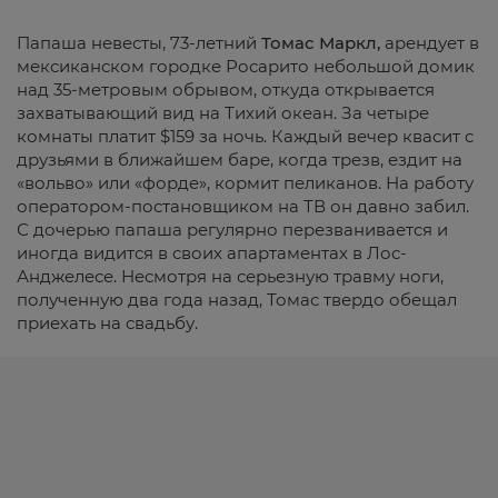
Папаша невесты, 73-летний
Томас Маркл,
арендует в
мексиканском городке Росарито небольшой домик
над 35-метровым обрывом, откуда открывается
захватывающий вид на Тихий океан. За четыре
комнаты платит $159 за ночь. Каждый вечер квасит с
друзьями в ближайшем баре, когда трезв, ездит на
«вольво» или «форде», кормит пеликанов. На работу
оператором-постановщиком на ТВ он давно забил.
С дочерью папаша регулярно перезванивается и
иногда видится в своих апартаментах в Лос-
Анджелесе. Несмотря на серьезную травму ноги,
полученную два года назад, Томас твердо обещал
приехать на свадьбу.