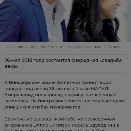
Жена принца Гарри станет герцогиней Суссекской. Фото: © Reuters
26 мая 2018 года состоится очередная «свадьба
века»
В Виндзорском замке 33-летний принц Гарри
поведет под венец 36-летнюю Меган МАРКЛ.
Американку, полукровку, актрису, разведенную
католичку. Но биография невесты не смущает даже
упившихся в пабах монархистов.
Времена, когда ради женитьбы на разведенной
американке
Эллис Симпсон
король
Эдуард VIII
в