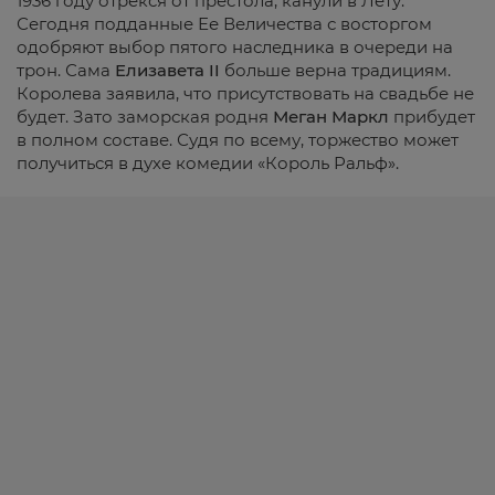
1936 году отрекся от престола, канули в Лету.
Сегодня подданные Ее Величества с восторгом
одобряют выбор пятого наследника в очереди на
трон. Сама
Елизавета II
больше верна традициям.
Королева заявила, что присутствовать на свадьбе не
будет. Зато заморская родня
Меган Маркл
прибудет
в полном составе. Судя по всему, торжество может
получиться в духе комедии «Король Ральф».