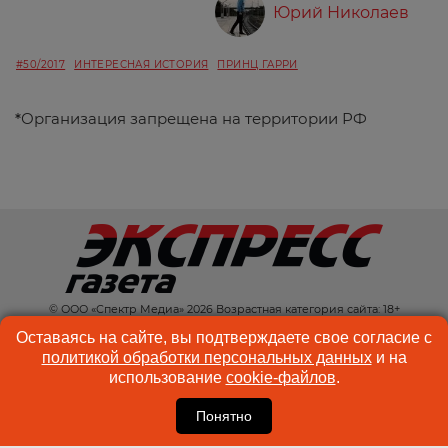
Юрий Николаев
#50/2017
ИНТЕРЕСНАЯ ИСТОРИЯ
ПРИНЦ ГАРРИ
*
Организация запрещена на территории РФ
© ООО «Спектр Медиа» 2026 Возрастная категория сайта: 18+
КОНТАКТЫ
РЕКЛАМА
Оставаясь на сайте, вы подтверждаете свое согласие с
политикой обработки персональных данных
и на
КУКИ-ФАЙЛЫ
ПОЛЬЗОВАТЕЛЬСКОЕ
использование
cookie-файлов
.
СОГЛАШЕНИЕ
Понятно