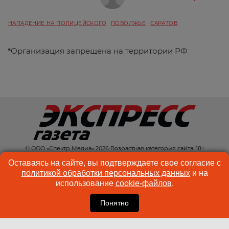
НАПАДЕНИЕ НА ПОЛИЦЕЙСКОГО
ПОВОЛЖЬЕ
САРАТОВ
*
Организация запрещена на территории РФ
© ООО «Спектр Медиа» 2026 Возрастная категория сайта: 18+
КОНТАКТЫ
РЕКЛАМА
Оставаясь на сайте, вы подтверждаете свое согласие с
политикой обработки персональных данных
и на
КУКИ-ФАЙЛЫ
ПОЛЬЗОВАТЕЛЬСКОЕ
использование
cookie-файлов
.
СОГЛАШЕНИЕ
Понятно