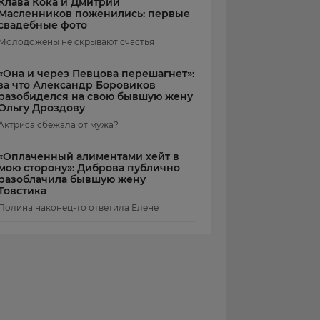
Клава Кока и Дмитрий
Масленников поженились: первые
свадебные фото
Молодожены не скрывают счастья
«Она и через Певцова перешагнет»:
за что Александр Боровиков
разобиделся на свою бывшую жену
Ольгу Дроздову
Актриса сбежала от мужа?
«Оплаченный алиментами хейт в
мою сторону»: Диброва публично
разоблачила бывшую жену
Товстика
Полина наконец-то ответила Елене