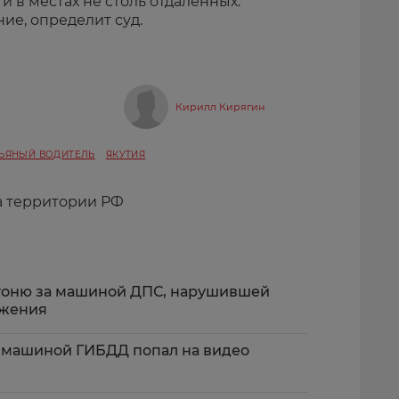
и в местах не столь отдаленных.
ие, определит суд.
Кирилл Кирягин
ЬЯНЫЙ ВОДИТЕЛЬ
ЯКУТИЯ
а территории РФ
гоню за машиной ДПС, нарушившей
ижения
 машиной ГИБДД попал на видео