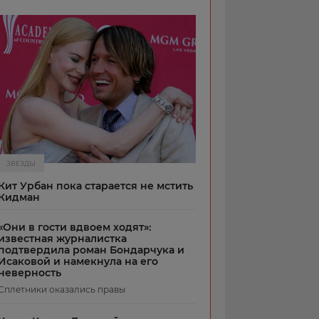
ЗВЕЗДЫ
Кит Урбан пока старается не мстить
Кидман
«Они в гости вдвоем ходят»:
известная журналистка
подтвердила роман Бондарчука и
Исаковой и намекнула на его
неверность
Сплетники оказались правы