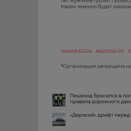
лет мужчине грозит провест
Каким именно будет наказан
ДАЛЬНИЙ ВОСТОК
ИНСПЕКТОР ДПС
П
*
Организация запрещена н
Пешеход бросился в по
правила дорожного дв
«Дерзкий» дрифт перед