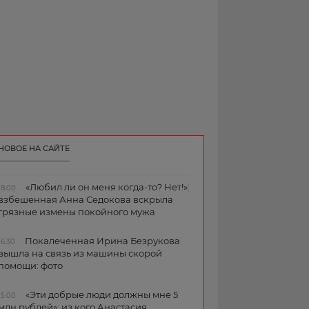
НОВОЕ НА САЙТЕ
«Любил ли он меня когда-то? Нет!»:
18:00
взбешенная Анна Седокова вскрыла
грязные измены покойного мужа
Покалеченная Ирина Безрукова
16:30
вышла на связь из машины скорой
помощи: фото
«Эти добрые люди должны мне 5
15:00
млн рублей»: из кого Анастасия