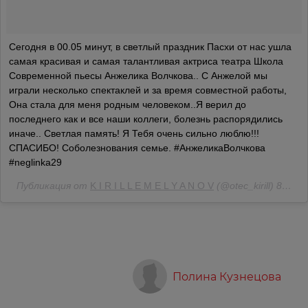
Сегодня в 00.05 минут, в светлый праздник Пасхи от нас ушла
самая красивая и самая талантливая актриса театра Школа
Современной пьесы Анжелика Волчкова.. С Анжелой мы
играли несколько спектаклей и за время совместной работы,
Она стала для меня родным человеком..Я верил до
последнего как и все наши коллеги, болезнь распорядились
иначе.. Светлая память! Я Тебя очень сильно люблю!!!
СПАСИБО! Соболезнования семье. #АнжеликаВолчкова
#neglinka29
Публикация от
K I R I L L E M E L Y A N O V
(@otec_kirill)
8 Апр 2018 в 1:04 PDT
Полина Кузнецова