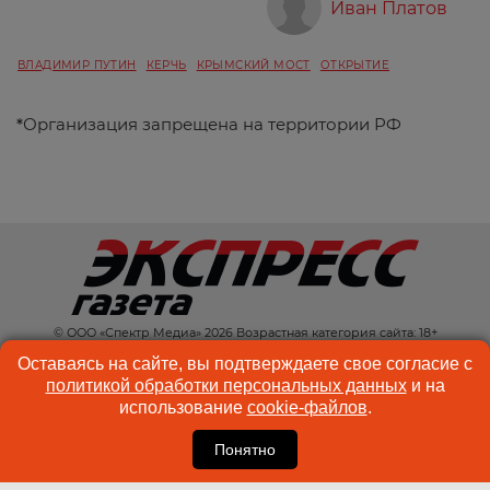
Иван Платов
ВЛАДИМИР ПУТИН
КЕРЧЬ
КРЫМСКИЙ МОСТ
ОТКРЫТИЕ
*
Организация запрещена на территории РФ
© ООО «Спектр Медиа» 2026 Возрастная категория сайта: 18+
КОНТАКТЫ
РЕКЛАМА
Оставаясь на сайте, вы подтверждаете свое согласие с
политикой обработки персональных данных
и на
КУКИ-ФАЙЛЫ
ПОЛЬЗОВАТЕЛЬСКОЕ
использование
cookie-файлов
.
СОГЛАШЕНИЕ
Понятно