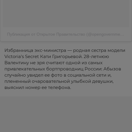
Публикация от Открытое Правительство (@opengovernment)
26
Избранница экс-министра — родная сестра модели
Victoria's Secret Кати Григорьевой. 28-летнюю
Валентину не зря считают одной из самых
привлекательных бортпроводниц России: Абызов
случайно увидел ее фото в социальной сети и,
плененный очаровательной улыбкой девушки,
выяснил номер ее телефона.