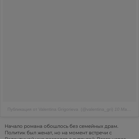
Публикация от Valentina Grigorieva ️ (@valentina_gri)
10 Мар 2018 в 3:53 PST
Начало романа обошлось без семейных драм.
Политик был женат, но на момент встречи с