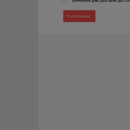
SHAMAN растрогали до сл
▼ источники