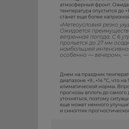
атмосферный фронт. Ожидаю
температура опустится до +1
станет еще более капризной
«Метеоусловия резко уху
Ожидается преимуществ
ветренная погода. С 6 у
прольется до 27 мм осад
наибольшей интенсивнос
особенно — вечером», —
Днем на праздник температу
диапазоне +9…+14 °C, что на
климатической нормы. Впро
прогнозы вплоть до самого
уточняться, поэтому ситуац
еще может немного улучши
и синоптик прогностическо