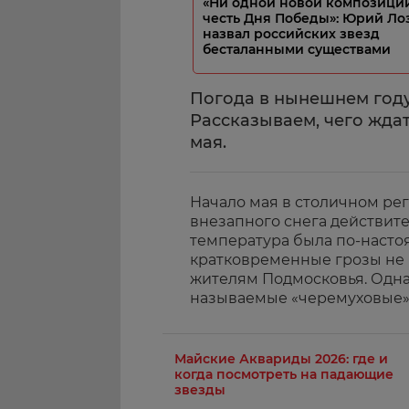
«Ни одной новой композици
честь Дня Победы»: Юрий Ло
назвал российских звезд
бесталанными существами
Погода в нынешнем году
Рассказываем, чего жда
мая.
Начало мая в столичном рег
внезапного снега действите
температура была по-насто
кратковременные грозы не
жителям Подмосковья. Одна
называемые «черемуховые» 
Майские Аквариды 2026: где и
когда посмотреть на падающие
звезды