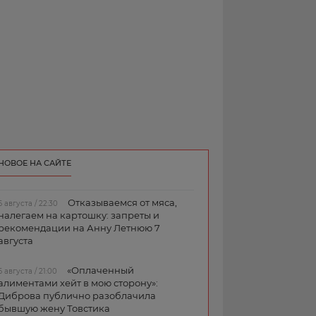
НОВОЕ НА САЙТЕ
Отказываемся от мяса,
6 августа / 22:30
налегаем на картошку: запреты и
рекомендации на Анну Летнюю 7
августа
«Оплаченный
6 августа / 21:00
алиментами хейт в мою сторону»:
Диброва публично разоблачила
бывшую жену Товстика