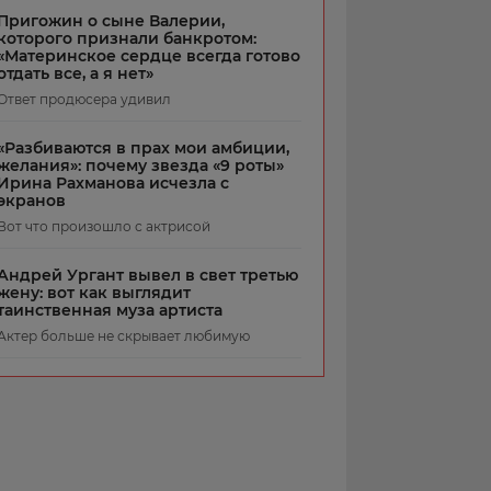
Пригожин о сыне Валерии,
которого признали банкротом:
«Материнское сердце всегда готово
отдать все, а я нет»
Ответ продюсера удивил
«Разбиваются в прах мои амбиции,
желания»: почему звезда «9 роты»
Ирина Рахманова исчезла с
экранов
Вот что произошло с актрисой
Андрей Ургант вывел в свет третью
жену: вот как выглядит
таинственная муза артиста
Актер больше не скрывает любимую