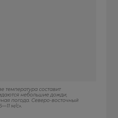
кве температура составит
Ожидаются небольшие дожди,
чная погода. Северо-восточный
6—11 м/c».