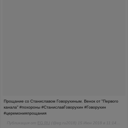
Прощание со Станиславом Говорухиным. Венок от "Первого
канала" #похороны #СтаниславГоворухин #Говорухин
#церемонияпрощания
Публикация от
EG.RU
(@eg.ru2018)
15 Июн 2018 в 11:14 PDT