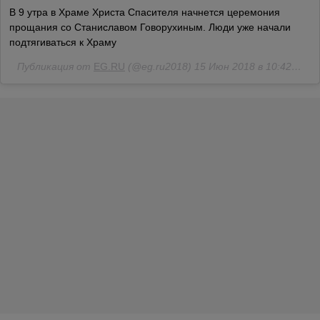
В 9 утра в Храме Христа Спасителя начнется церемония
прощания со Станиславом Говорухиным. Люди уже начали
подтягиваться к Храму
Публикация от
EG.RU
(@eg.ru2018)
15 Июн 2018 в 10:42 PDT