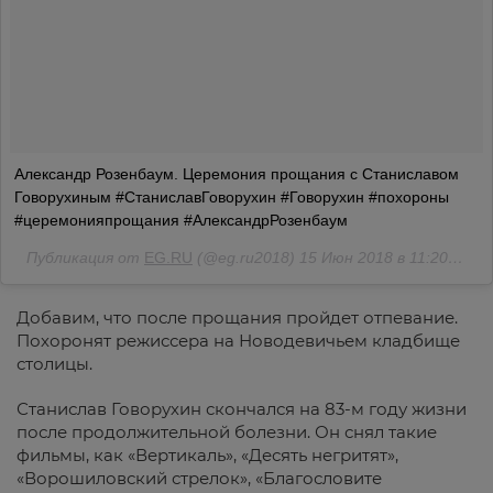
Александр Розенбаум. Церемония прощания с Станиславом
Говорухиным #СтаниславГоворухин #Говорухин #похороны
#церемонияпрощания #АлександрРозенбаум
Публикация от
EG.RU
(@eg.ru2018)
15 Июн 2018 в 11:20 PDT
Добавим, что после прощания пройдет отпевание.
Похоронят режиссера на Новодевичьем кладбище
столицы.
Станислав Говорухин скончался на 83-м году жизни
после продолжительной болезни. Он снял такие
фильмы, как «Вертикаль», «Десять негритят»,
«Ворошиловский стрелок», «Благословите