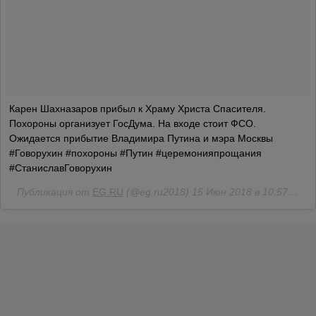
Карен Шахназаров прибыл к Храму Христа Спасителя.
Похороны организует ГосДума. На входе стоит ФСО.
Ожидается прибытие Владимира Путина и мэра Москвы
#Говорухин #похороны #Путин #церемонияпрощания
#СтаниславГоворухин
Публикация от
EG.RU
(@eg.ru2018)
15 Июн 2018 в 10:57 PDT