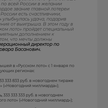
 по всей России в желании
гордое звание главной лотереи
 России есть счастливчики,
» улыбнулась удача, подарив
ения от выигрыша. В этом году в
ском лото» пройдет специальный
приятным дополнением к
том, что мечты должны
перационный директор по
арвара Басанович.
шей в «Русском лото» с 1 января по
едующих регионах:
33 333 833 руб. в новогоднем тираже
о» («Новогодний миллиарда»);
ь,
333 333 333 руб. в новогоднем
ого лото» («Новогодний миллиард»);