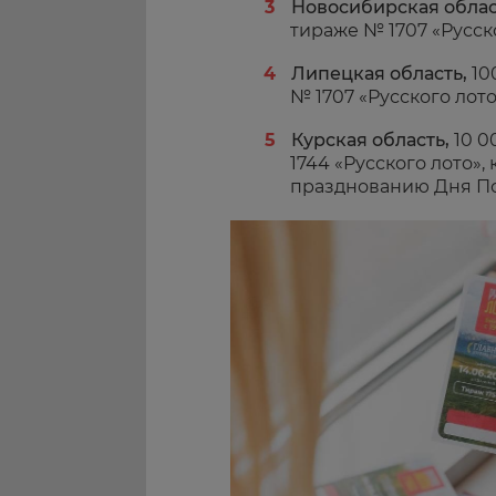
Новосибирская облас
тираже № 1707 «Русск
Липецкая область,
10
№ 1707 «Русского лот
Курская область,
10 0
1744 «Русского лото»
празднованию Дня П