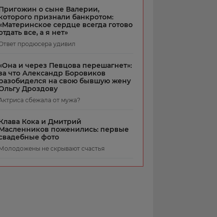
Пригожин о сыне Валерии,
которого признали банкротом:
«Материнское сердце всегда готово
отдать все, а я нет»
Ответ продюсера удивил
«Она и через Певцова перешагнет»:
за что Александр Боровиков
разобиделся на свою бывшую жену
Ольгу Дроздову
Актриса сбежала от мужа?
Клава Кока и Дмитрий
Масленников поженились: первые
свадебные фото
Молодожены не скрывают счастья