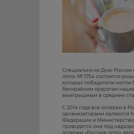
Специально ко Дню России 
лото» № 1754 состоится роз
которых победители могли 
бескрайним красотам нашей
выигрышным в среднем стан
С 2014 года все лотереи в Р
организаторами являются 
Федерации и Министерство 
проводятся они под надзор
лотереи «Русское лото» явл