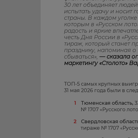
30 лет объединяет людей
испытать удачу и носит 
страны. В каждом уголке
которым в «Русском лото
радость и яркие впечатл
честь Дня России в «Рус
тираж, который станет 
празднику, напоминая о 
сбываться»,
—
сказала
о
маркетингу «Столото» В
ТОП-5 самых крупных выигры
31 мая 2026 года были в сл
Тюменская область,
3
№ 1707 «Русского лот
Свердловская област
тираже № 1707 «Русск