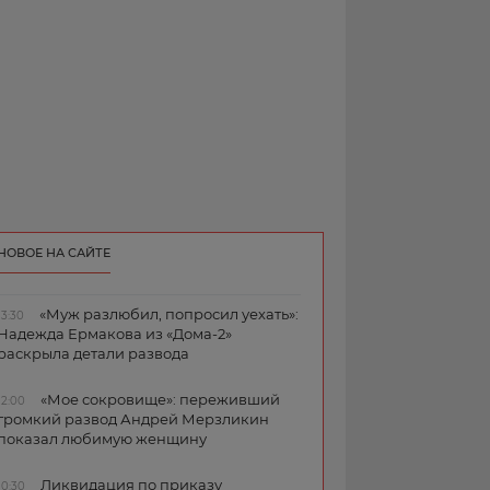
НОВОЕ НА САЙТЕ
«Муж разлюбил, попросил уехать»:
13:30
Надежда Ермакова из «Дома-2»
раскрыла детали развода
«Мое сокровище»: переживший
12:00
громкий развод Андрей Мерзликин
показал любимую женщину
Ликвидация по приказу
10:30