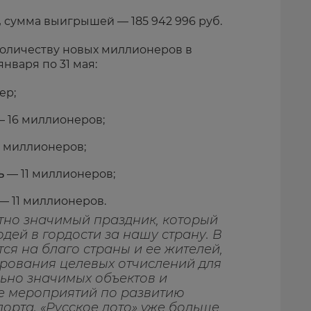
,
сумма выигрышей — 185 942 996 руб.
количеству новых миллионеров в
января по 31 мая:
ер;
 16 миллионеров;
 миллионеров;
ь
— 11 миллионеров;
— 11 миллионеров.
тно значимый праздник, который
ей в гордости за нашу страну. В
ся на благо страны и ее жителей,
рования целевых отчислений для
ьно значимых объектов и
ле мероприятий по развитию
порта. «Русское лото» уже больше