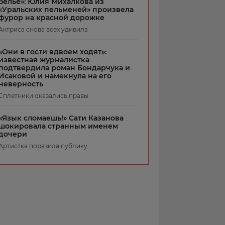
белье»: Юлия Михалкова из
«Уральских пельменей» произвела
фурор на красной дорожке
Актриса снова всех удивила
«Они в гости вдвоем ходят»:
известная журналистка
подтвердила роман Бондарчука и
Исаковой и намекнула на его
неверность
Сплетники оказались правы
«Язык сломаешь!» Сати Казанова
шокировала странным именем
дочери
Артистка поразила публику