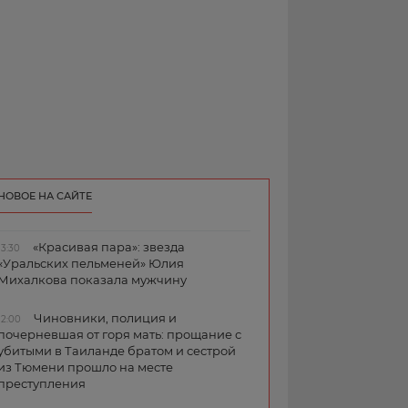
НОВОЕ НА САЙТЕ
«Красивая пара»: звезда
13:30
«Уральских пельменей» Юлия
Михалкова показала мужчину
Чиновники, полиция и
12:00
почерневшая от горя мать: прощание с
убитыми в Таиланде братом и сестрой
из Тюмени прошло на месте
преступления