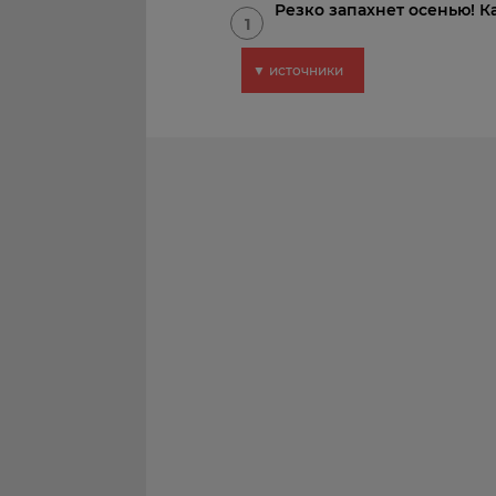
Резко запахнет осенью! К
1
▼ источники