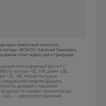
ще один известный синоптик,
а погоды «ФОБОС» Евгений Тишковец.
олодания стоит ждать уже в грядущие
лодный атмосферный фронт с
бботу ночью +15…+18, днем +26…
тро +13…+16, после полудня
На следующей неделе дышать
ятность дождей с грозами
 воздуха по ночам понизится до
7…+22», — рассказал Евгений