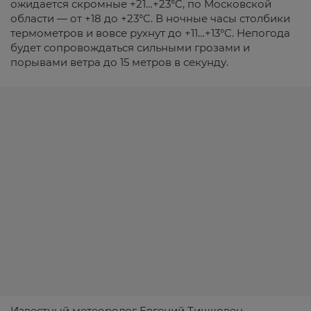
ожидается скромные +21…+23°C, по Московской
области — от +18 до +23°C. В ночные часы столбики
термометров и вовсе рухнут до +11…+13°C. Непогода
будет сопровождаться сильными грозами и
порывами ветра до 15 метров в секунду.
Известный метеоролог Евгений Тишковец