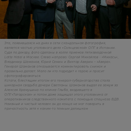
Эта, появившаяся на днях в сети скандальная фотография,
является частью уголовного дела «Солнцевской» ОПГ в Испании.
Судя по декору, фото сделаны в холле приемов пятизвездочной
Lotte Hotel в Москве. Слева направо: Сергей Михайлов - «Михась»,
Владимир Шаманов, Юрий Семин и Виктор Аверин – «Авера».
Генерал Шаманов отказывается комментировать снимок и
правильно делает. Мало ли кто подходит к герою и просит
сфотографироваться.
Кстати, блестящим итогом его генерал-губернаторства стала
шикарная свадьба дочери Светланы. Шаманов выдал ее замуж за
Алексея Храмушина по кличке Глыба, входившего в
ОПГ«Татарская» и потом даже защищал этого уголовника от
оперативников следственного комитета с помощью спецназа ВДВ.
Наивный и чистый человек он до конца не мог поверить в
причастность зятя к каким-то темным делишкам