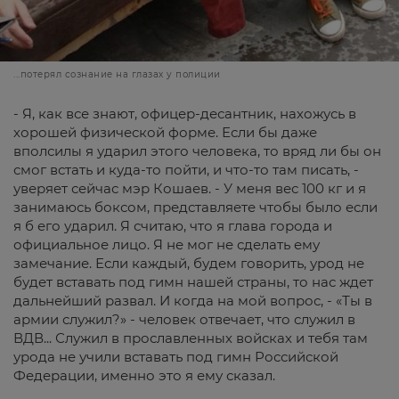
...потерял сознание на глазах у полиции
- Я, как все знают, офицер-десантник, нахожусь в
хорошей физической форме. Если бы даже
вполсилы я ударил этого человека, то вряд ли бы он
смог встать и куда-то пойти, и что-то там писать, -
уверяет сейчас мэр Кошаев. - У меня вес 100 кг и я
занимаюсь боксом, представляете чтобы было если
я б его ударил. Я считаю, что я глава города и
официальное лицо. Я не мог не сделать ему
замечание. Если каждый, будем говорить, урод не
будет вставать под гимн нашей страны, то нас ждет
дальнейший развал. И когда на мой вопрос, - «Ты в
армии служил?» - человек отвечает, что служил в
ВДВ... Служил в прославленных войсках и тебя там
урода не учили вставать под гимн Российской
Федерации, именно это я ему сказал.