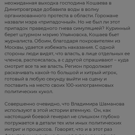
неожиданная выходка господина Кошаева в
Димитровграде добавила воды в волну
организованного протеста в области. Горожане
назвали мэра «припадочный». Но не был ли этот
припадок праведного гнева симуляцией? Куринный
берет штурмом мэрию Ульяновска, Кошаев бьет
журналиста. Обоим, благодаря покровителям из
Москвы, удается избежать наказания. С одной
стороны люди видят, что власть, в лице отдельных ее
членов, распоясалась, а с другой спрашивают – куда
смотрит все та же власть. Регион продолжает
раскачивать какой-то большой и хитрый игрок,
готовый в любую секунду выйти на сцену и
поставить на место своих 100-килограммовых
политических кукол.
Совершенно очевидно, что Владимира Шаманова
используют в этой истории втемную. Он, как
настоящий боевой генерал не слишком глубоко
погружается в детали тех или иных политических
интриг и процессов. Говорят, что и в этот раз