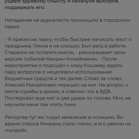
ущерб здравому смыслу и накануне выборов,
поддержать его.
Нападение на журналиста произошло в городском
парке.
- Я присел на лавку, чтобы быстрее написать текст о
празднике. Гимна я не слышал. Был весь в работе.
Старался не потерять мысль, - рассказывает свою
версию событий Кямран Кичеймакин. - После
мероприятия я подошёл к мэру Кошаеву задать
пару вопросов о нецелевом использование
бюджетных средств и так далее. Слово за слово,
Алексей Михайлович перешёл на мат. На вопрос о
месте службы в армии, я ответил, что в ВДВ.
Последовал еще мат и два удара по голове. Мол, не
научили меня там чтить гимн.
Репортер тут же подал заявление в полицию. Во
время опроса Кямрану стало плохо, и его увезли на
«скорой».