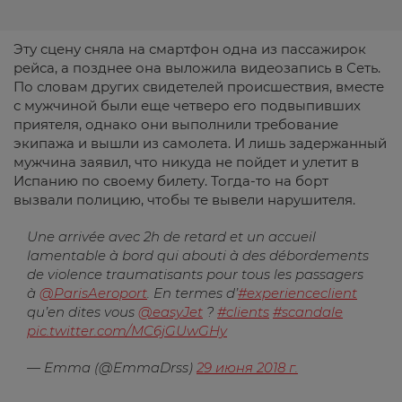
Эту сцену сняла на смартфон одна из пассажирок
рейса, а позднее она выложила видеозапись в Сеть.
По словам других свидетелей происшествия, вместе
с мужчиной были еще четверо его подвыпивших
приятеля, однако они выполнили требование
экипажа и вышли из самолета. И лишь задержанный
мужчина заявил, что никуда не пойдет и улетит в
Испанию по своему билету. Тогда-то на борт
вызвали полицию, чтобы те вывели нарушителя.
Une arrivée avec 2h de retard et un accueil
lamentable à bord qui abouti à des débordements
de violence traumatisants pour tous les passagers
à
@ParisAeroport
. En termes d’
#experienceclient
qu’en dites vous
@easyJet
?
#clients
#scandale
pic.twitter.com/MC6jGUwGHy
— Emma (@EmmaDrss)
29 июня 2018 г.