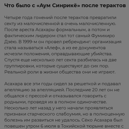
Что было с «Аум Синрикё» после терактов
Четыре года гонений после терактов превратили
секту из малочисленной в очень малочисленную.
После ареста Асахары формальным, а потом и
фактическим лидером стал тот самый Фумихиро
Дзёю. В 1999-м он провел ребрендинг: организация
стала называться «Алеф», а из ее документов
исчезли положения, оправдывающие убийства.
Спустя еще несколько лет секта разбилась на две
группировки, которые существуют до сих пор.
Реальной роли в жизни общества они не играют.
Асахара все эти годы сидел за решеткой и подавал
апелляцию за апелляцией. Последние 20 лет он не
общался с прессой и отказывался говорить с
родными, проведя их в полном одиночестве.
Несколько лет назад у него начали проявляться
признаки старческого слабоумия, но в полноценную
болезнь им развиться не удалось. Сёко Асахара был
повешен утром 6 июля в Токийской тюрьме вместе с