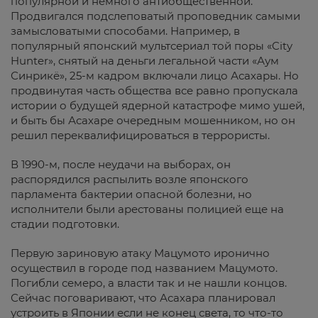
популярной и немного антиобщественной.
Продвигался подслеповатый проповедник самыми
замысловатыми способами. Например, в
популярный японский мультсериал той поры «City
Hunter», снятый на деньги легальной части «Аум
Синрикё», 25-м кадром включали лицо Асахары. Но
продвинутая часть общества все равно пропускала
истории о будущей ядерной катастрофе мимо ушей,
и быть бы Асахаре очередным мошенником, но он
решил переквалифицироваться в террористы.
В 1990-м, после неудачи на выборах, он
распорядился распылить возле японского
парламента бактерии опасной болезни, но
исполнители были арестованы полицией еще на
стадии подготовки.
Первую зариновую атаку Мацумото иронично
осуществил в городе под названием Мацумото.
Погибли семеро, а власти так и не нашли концов.
Сейчас поговаривают, что Асахара планировал
устроить в Японии если не конец света, то что-то