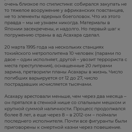
очень близкое по стилистике: собирался закупать не
то тяжелое вооружение у африканских повстанцев,
не то элементы ядерных боеголовок. Что из этого
правда – мы не узнаем никогда. Материалы в
Японии засекречены, и надолго. Но первый шаг к
погружению страны в ад Асахара сделал.
20 марта 1995 года на нескольких станциях
токийского метрополитена 10 человек (парами по
двое – один исполняет, другой – увозит террориста с
места преступления), оснащенные 20 литрами
зарина, претворили планы Асахары в жизнь. Число
погибших варьируется от 12 до 27, число
пострадавших исчисляется тысячами.
Асахару арестовали меньше, чем через два месяца –
он прятался в стенной нише со спальным мешком и
крупной суммой наличности. Процесс продолжался
более 8 лет, а еще через 8 – в 2012-ом – поймали
последнего исполнителя. Почти все фигуранты были
приговорены к смертной казни через повешение.