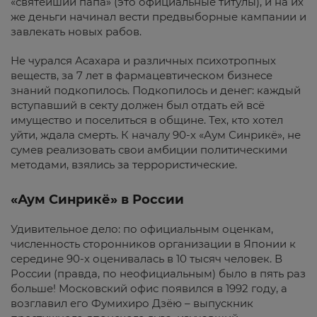
«святейший папа» (это официальные титулы), и на их
же деньги начинал вести предвыборные кампании и
завлекать новых рабов.
Не чурался Асахара и различных психотропных
веществ, за 7 лет в фармацевтическом бизнесе
знаний подкопилось. Подкопилось и денег: каждый
вступавший в секту должен был отдать ей всё
имущество и поселиться в общине. Тех, кто хотел
уйти, ждала смерть. К началу 90-х «Аум Синрикё», не
сумев реализовать свои амбиции политическими
методами, взялись за террористические.
«Аум Синрикё» в России
Удивительное дело: по официальным оценкам,
численность сторонников организации в Японии к
середине 90-х оценивалась в 10 тысяч человек. В
России (правда, по неофициальным) было в пять раз
больше! Московский офис появился в 1992 году, а
возглавил его Фумихиро Дзёю – выпускник