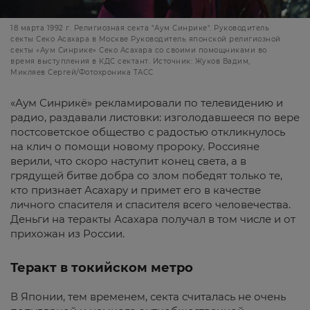
18 марта 1992 г. Религиозная секта "Аум Синрике". Руководитель
секты Секо Асахара в Москве Руководитель японской религиозной
секты «Аум Синрике» Секо Асахара со своими помощниками во
время выступления в КДС сектант. Источник: Жуков Вадим,
Микляев Сергей/Фотохроника ТАСС
«Аум Синрикё» рекламировали по телевидению и
радио, раздавали листовки: изголодавшееся по вере
постсоветское общество с радостью откликнулось
на клич о помощи новому пророку. Россияне
верили, что скоро наступит конец света, а в
грядущей битве добра со злом победят только те,
кто признает Асахару и примет его в качестве
личного спасителя и спасителя всего человечества.
Деньги на теракты Асахара получал в том числе и от
прихожан из России.
Теракт в токийском метро
В Японии, тем временем, секта считалась не очень