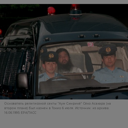
Основатель религиозной секты "Аум Синрикё" Сёко Асахара (на
втором плане) был казнен в Токио 6 июля. Источник: из архива:
16.06.1995 EPA/ТАСС