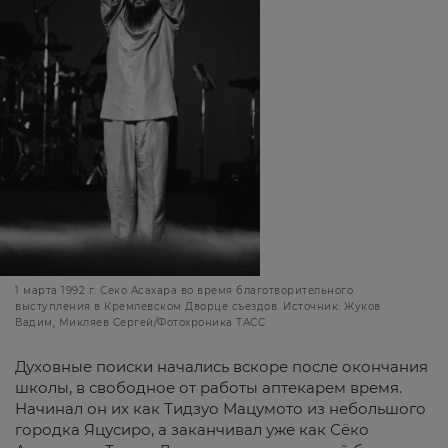
1 марта 1992 г. Секо Асахара во время благотворительного
выступления в Кремлевском Дворце съездов. Источник: Жуков
Вадим, Микляев Сергей/Фотохроника ТАСС
Духовные поиски начались вскоре после окончания
школы, в свободное от работы аптекарем время.
Начинал он их как Тидзуо Мацумото из небольшого
городка Яцусиро, а заканчивал уже как Сёко