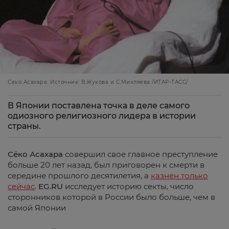
Секо Асахара. Источник: В.Жукова и С.Микляева /ИТАР-ТАСС/
В Японии поставлена точка в деле самого
одиозного религиозного лидера в истории
страны.
Сёко Асахара
совершил свое главное преступление
больше 20 лет назад, был приговорен к смерти в
середине прошлого десятилетия, а
казнен только
сейчас
.
EG.RU
исследует историю секты, число
сторонников которой в России было больше, чем в
самой Японии