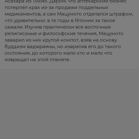
Асахара из Токио. Даром, что аптекарский бизнес
потерпел крах из-за продажи поддельных
медикаментов, а сам Мацумото отделался штрафом,
что удивительно: в те годы в Японии за такое
сажали. Изучив практически все восточные
религиозные и философские течения, Мацумото
заварил из них крутой компот, взяв на основу
буддизм ваджраяны, но извратив его до такого
состояния, до которого мало кто и мало что
извращал на этой планете.