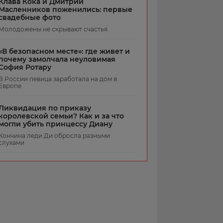
Клава Кока и Дмитрий
Масленников поженились: первые
свадебные фото
Молодожены не скрывают счастья
«В безопасном месте»: где живет и
почему замолчала неуловимая
София Ротару
В России певица заработала на дом в
Европе
Ликвидация по приказу
королевской семьи? Как и за что
могли убить принцессу Диану
Кончина леди Ди обросла разными
слухами