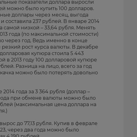
мальные показатели доллара выросли
блей можно было купить 100 долларов.
нные доллары через месяц, выгода
и составила 237 рублей. В январе 2014
а самой низкой – 33,64 рубля. Менять
13 года (по максимальной стоимости)
 через год. Ведь именно в конце
 резкий рост курса валюты. В декабре
одолларовая купюра стоила 5 443
й в 2013 году 100 долларовой купюре
блей. Разница на лицо, всего за год
скачка можно было потерять довольно
 2014 года за 3 364 рубля (доллар –
5 года при обмене валюты можно было
ублей (максимальная цена доллара на
я.)
вырос до 77,13 рубля. Купив в феврале
5,23, через два года можно было
х 4 190 рублей.