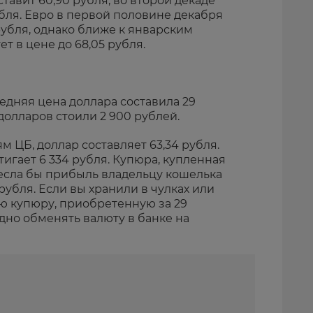
тавит 60,90 рубля, во второй декаде
убля. Евро в первой половине декабря
убля, однако ближе к январским
т в цене до 68,05 рубля.
средняя цена доллара составила 29
 долларов стоили 2 900 рублей.
 ЦБ, доллар составляет 63,34 рубля.
тигает 6 334 рубля. Купюра, купленная
несла бы прибыль владельцу кошелька
 рубля. Если вы хранили в чулках или
ю купюру, приобретенную за 29
дно обменять валюту в банке на