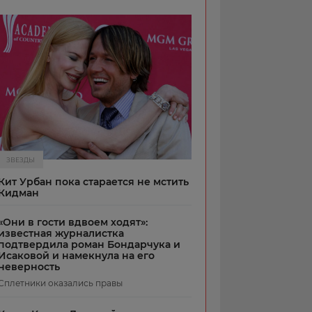
ЗВЕЗДЫ
Кит Урбан пока старается не мстить
Кидман
«Они в гости вдвоем ходят»:
известная журналистка
подтвердила роман Бондарчука и
Исаковой и намекнула на его
неверность
Сплетники оказались правы