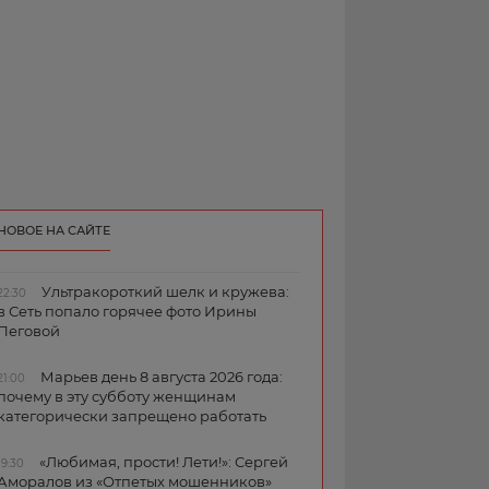
НОВОЕ НА САЙТЕ
Ультракороткий шелк и кружева:
22:30
в Сеть попало горячее фото Ирины
Пеговой
Марьев день 8 августа 2026 года:
21:00
почему в эту субботу женщинам
категорически запрещено работать
«Любимая, прости! Лети!»: Сергей
19:30
Аморалов из «Отпетых мошенников»