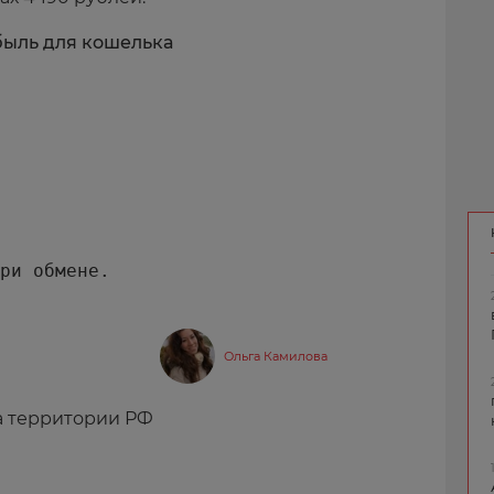
быль для кошелька
Ольга Камилова
а территории РФ