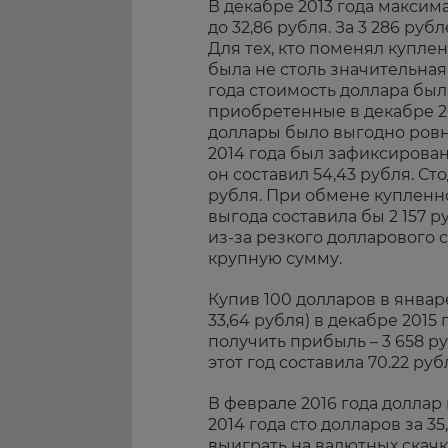
В декабре 2013 года макси
до 32,86 рубля. За 3 286 ру
Для тех, кто поменял купле
была не столь значительная 
года стоимость доллара был
приобретенные в декабре 20
доллары было выгодно ровно
2014 года был зафиксирован
он составил 54,43 рубля. Ст
рубля. При обмене купленно
выгода составила бы 2 157 ру
из-за резкого долларового 
крупную сумму.
Купив 100 долларов в январе
33,64 рубля) в декабре 201
получить прибыль – 3 658 р
этот год составила 70.22 рубл
В феврале 2016 года доллар 
2014 года сто долларов за 3
выиграть на валютных скачка