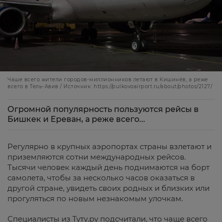
Чаше всего жители городов-миллионников летают в Кишинёв, а реже
всего в Тель-Авив / Источник: https://pulkovoairport.ru/about/photos/2127/
Огромной популярность пользуются рейсы в
Бишкек и Ереван, а реже всего...
Регулярно в крупных аэропортах страны взлетают и
приземляются сотни международных рейсов.
Тысячи человек каждый день поднимаются на борт
самолета, чтобы за несколько часов оказаться в
другой стране, увидеть своих родных и близких или
прогуляться по новым незнакомым улочкам.
Специалисты из Туту.ру подсчитали, что чаще всего