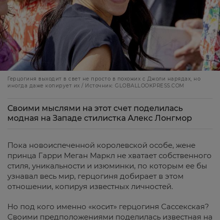
Герцогиня выходит в свет не просто в похожих с Джоли нарядах, но
иногда даже копирует их / Источник: GLOBALLOOKPRESS.COM
Своими мыслями на этот счет поделилась
модная на Западе стилистка Алекс Лонгмор
Пока новоиспеченной королевской особе, жене
принца Гарри Меган Маркл не хватает собственного
стиля, уникальности и изюминки, по которым ее бы
узнавал весь мир, герцогиня добирает в этом
отношении, копируя известных личностей.
Но под кого именно «косит» герцогиня Сассекская?
Своими предположениями поделилась известная на