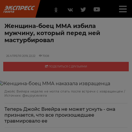
Женщина-боец MMA избила
мужчину, который перед ней
мастурбировал
26 АПРЕЛЯ 2019, 22:22
7008
ПОДЕЛИТЬСЯ С ДРУЗЬЯМИ
Джойс Вийера неделю не могла спать после встречи с извращенцем /
Источник: @eujoycevieira
Теперь Джойс Виейра не может уснуть - она
признается, что все произошедшее
травмировало ее