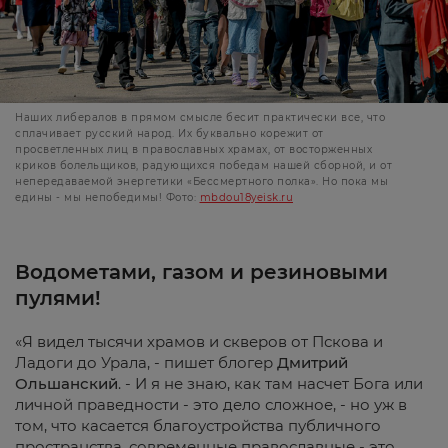
Наших либералов в прямом смысле бесит практически все, что
сплачивает русский народ. Их буквально корежит от
просветленных лиц в православных храмах, от восторженных
криков болельщиков, радующихся победам нашей сборной, и от
непередаваемой энергетики «Бессмертного полка». Но пока мы
едины - мы непобедимы! Фото:
mbdou18yeisk.ru
Водометами, газом и резиновыми
пулями!
«Я видел тысячи храмов и скверов от Пскова и
Ладоги до Урала, - пишет блогер
Дмитрий
Ольшанский
. - И я не знаю, как там насчет Бога или
личной праведности - это дело сложное, - но уж в
том, что касается благоустройства публичного
пространства, современные православные - это