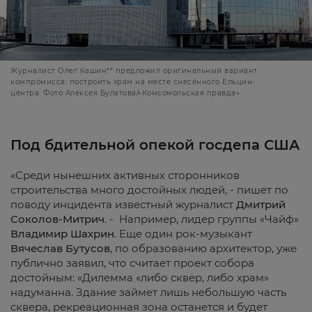
Журналист Олег Кашин** предложил оригинальный вариант
компромисса: построить храм на месте снесённого Ельцин-
центра. Фото Алексея Булатова/«Комсомольская правда»
Под бдительной опекой госдепа США
«Среди нынешних активных сторонников
строительства много достойных людей, - пишет по
поводу инцидента известный журналист
Дмитрий
Соколов-Митрич
. - Например, лидер группы «Чайф»
Владимир Шахрин
. Еще один рок-музыкант
Вячеслав Бутусов
, по образованию архитектор, уже
публично заявил, что считает проект собора
достойным: «Дилемма «либо сквер, либо храм»
надуманна. Здание займет лишь небольшую часть
сквера, рекреационная зона останется и будет