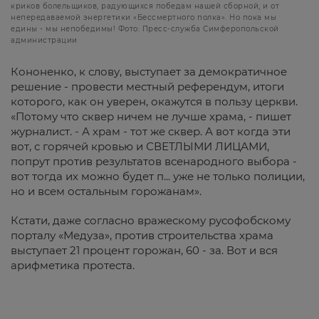
криков болельщиков, радующихся победам нашей сборной, и от
непередаваемой энергетики «Бессмертного полка». Но пока мы
едины - мы непобедимы! Фото: Пресс-служба Симферопольской
администрации
Кононенко, к слову, выступает за демократичное
решение - провести местный референдум, итоги
которого, как он уверен, окажутся в пользу церкви.
«Потому что сквер ничем не лучше храма, - пишет
журналист. - А храм - тот же сквер. А вот когда эти
вот, с горячей кровью и СВЕТЛЫМИ ЛИЦАМИ,
попрут против результатов всенародного выбора -
вот тогда их можно будет п... уже не только полиции,
но и всем остальным горожанам».
Кстати, даже согласно вражескому русофобскому
порталу «Медуза», против строительства храма
выступает 21 процент горожан, 60 - за. Вот и вся
арифметика протеста.