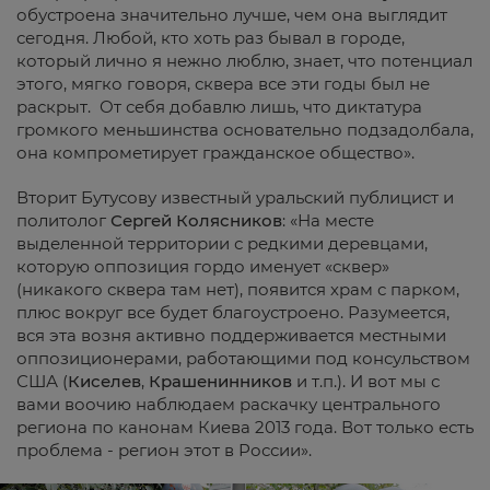
обустроена значительно лучше, чем она выглядит
сегодня. Любой, кто хоть раз бывал в городе,
который лично я нежно люблю, знает, что потенциал
этого, мягко говоря, сквера все эти годы был не
раскрыт. От себя добавлю лишь, что диктатура
громкого меньшинства основательно подзадолбала,
она компрометирует гражданское общество».
Вторит Бутусову известный уральский публицист и
политолог
Сергей Колясников
: «На месте
выделенной территории с редкими деревцами,
которую оппозиция гордо именует «сквер»
(никакого сквера там нет), появится храм с парком,
плюс вокруг все будет благоустроено. Разумеется,
вся эта возня активно поддерживается местными
оппозиционерами, работающими под консульством
США (
Киселев
,
Крашенинников
и т.п.). И вот мы с
вами воочию наблюдаем раскачку центрального
региона по канонам Киева 2013 года. Вот только есть
проблема - регион этот в России».