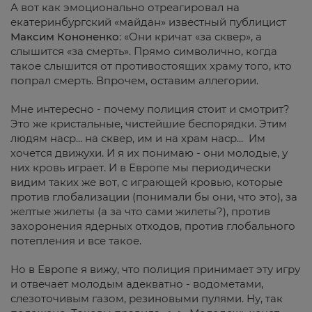
А вот как эмоционально отреагировал на
екатеринбургский «майдан» известный публицист
Максим Кононенко
: «Они кричат «за сквер», а
слышится «за смерть». Прямо символично, когда
такое слышится от противостоящих храму того, кто
попрал смерть. Впрочем, оставим аллегории.
Мне интересно - почему полиция стоит и смотрит?
Это же кристальные, чистейшие беспорядки. Этим
людям наср... на сквер, им и на храм наср... Им
хочется движухи. И я их понимаю - они молодые, у
них кровь играет. И в Европе мы периодически
видим таких же вот, с играющей кровью, которые
против глобализации (понимали бы они, что это), за
желтые жилеты (а за что сами жилеты?), против
захоронения ядерных отходов, против глобального
потепления и все такое.
Но в Европе я вижу, что полиция принимает эту игру
и отвечает молодым адекватно - водометами,
слезоточивым газом, резиновыми пулями. Ну, так