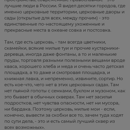
лучшие люди в России. Я видел десятки городов, где
именно церковные территории, церковные дворы и
сады (открытые для всех, между прочим) - это
единственные по-настоящему ухоженные и
прекрасные места в океане совка и постсовка.
Там, где есть церковь, - там всегда цветники,
скамейки, всякие милые туи и прочие кустарники-
деревца, иногда даже фонтаны, а то и маленькие
пруды, торговля разными полезными вещами вроде
кваса, хорошего хлеба и меда и очень часто детская
площадка, а то даже и смотровая площадка, и
книжная лавка, и непременно, извините, сортир. Но
есть кое-что, чего нет в этих церковных садах. Там
нет пьяной гопоты с семками, бухлом и музоном, как
это бывает в обычных скверах. Там нет засилья
подростков, нет чувства опасности, нет ни мусора,
ни бардака. Поэтому церковь, милые мои - если,
конечно, вывести за скобки все то, зачем туда ходят
по сути дела, - это и есть самый лучший сквер из
всех возможных».