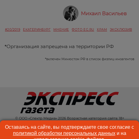
Михаил Васильев
#20/2019
ЕКАТЕРИНБУРГ
МНЕНИЕ
ФОТО EG.RU
ХРАМ
ЭКСКЛЮЗИВ
*
Организация запрещена на территории РФ
*
включен Минюстом РФ в список физлиц-иноагентов
© ООО «Спектр Медиа» 2026 Возрастная категория сайта: 18+
КОНТАКТЫ
РЕКЛАМА
Оставаясь на сайте, вы подтверждаете свое согласие с
политикой обработки персональных данных
и на
КУКИ-ФАЙЛЫ
ПОЛЬЗОВАТЕЛЬСКОЕ