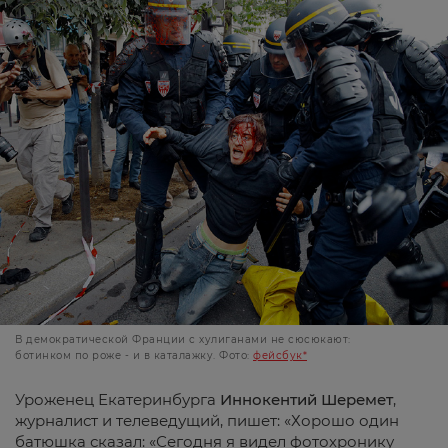
В демократической Франции с хулиганами не сюсюкают:
ботинком по роже - и в каталажку. Фото:
фейсбук*
Уроженец Екатеринбурга
Иннокентий Шеремет
,
журналист и телеведущий, пишет: «Хорошо один
батюшка сказал: «Сегодня я видел фотохронику