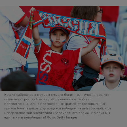
Наших либералов в прямом смысле бесит практически все, что
сплачивает русский народ. Их буквально корежит от
просветленных лиц в православных храмах, от восторженных
криков болельщиков, радующихся победам нашей сборной, и от
непередаваемой энергетики «Бессмертного полка». Но пока мы
едины - мы непобедимы! Фото: Getty Images