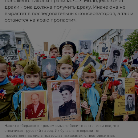
положено. Таковы правила. <...> Молодежь хочет
драки - она должна получить драку. Иначе она не
вырастет в последовательных консерваторов, а так и
останется на краю пропасти».
Наших либералов в прямом смысле бесит практически все, что
сплачивает русский народ. Их буквально корежит от
просветленных лиц в православных храмах, от восторженных