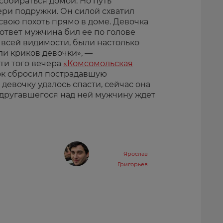
 собираться домой. Но путь
ери подружки. Он силой схватил
свою похоть прямо в доме. Девочка
 ответ мужчина бил ее по голове
по всей видимости, были настолько
ли криков девочки», —
ти того вечера
«Комсомольская
нок сбросил пострадавшую
 девочку удалось спасти, сейчас она
адругавшегося над ней мужчину ждет
Ярослав
Григорьев