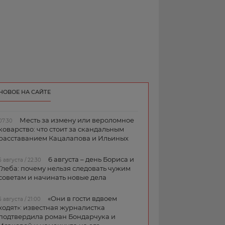
НОВОЕ НА САЙТЕ
Месть за измену или вероломное
07:30
коварство: что стоит за скандальным
расставанием Кацалапова и Ильиных
6 августа – день Бориса и
5 августа / 22:30
Глеба: почему нельзя следовать чужим
советам и начинать новые дела
«Они в гости вдвоем
5 августа / 21:00
ходят»: известная журналистка
подтвердила роман Бондарчука и