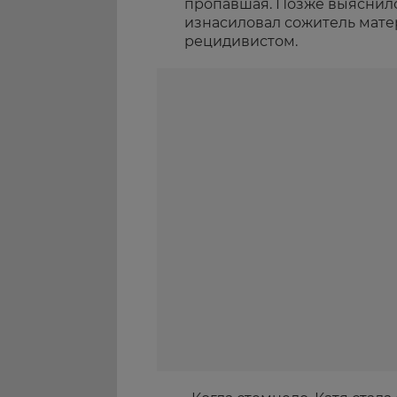
пропавшая. Позже выяснило
изнасиловал сожитель мате
рецидивистом.