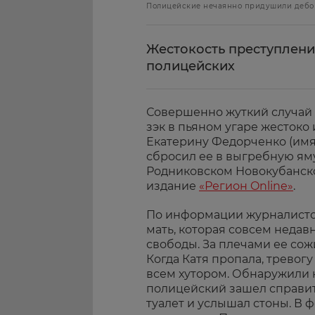
Полицейские нечаянно придушили дебош
Жестокость преступлен
полицейских
Совершенно жуткий случай 
зэк в пьяном угаре жестоко
Екатерину Федорченко (имя 
сбросил ее в выгребную яму
Родниковском Новокубанско
издание
«Регион Online»
.
По информации журналистов
мать, которая совсем недав
свободы. За плечами ее сож
Когда Катя пропала, тревогу
всем хутором. Обнаружили 
полицейский зашел справит
туалет и услышал стоны. В 