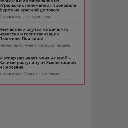
белье»: Юлия Михалкова из
«Уральских пельменей» произвела
фурор на красной дорожке
Актриса снова всех удивила
Несчастный случай на даче: что
известно о госпитализации
Людмилы Поргиной
Несчастный случай произошел на даче
«Гаспар называет меня Аленой!»
Какими растут внуки Хмельницкой
и Кеосаяна
Актриса дала большое интервью