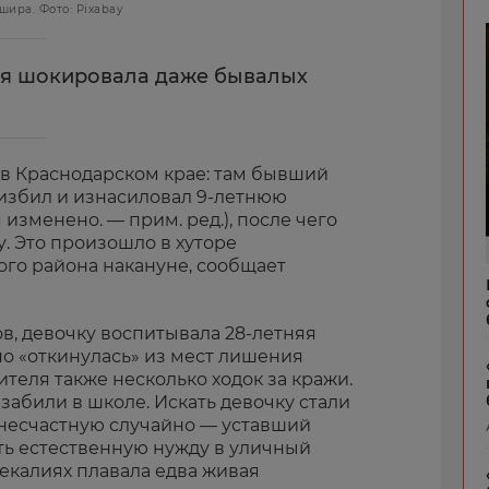
ира. Фото: Pixabay
ия шокировала даже бывалых
в Краснодарском крае: там бывший
 избил и изнасиловал 9-летнюю
изменено. — прим. ред.), после чего
. Это произошло в хуторе
го района накануне, сообщает
, девочку воспитывала 28-летняя
но «откинулась» из мест лишения
ителя также несколько ходок за кражи.
 забили в школе. Искать девочку стали
несчастную случайно — уставший
ь естественную нужду в уличный
фекалиях плавала едва живая