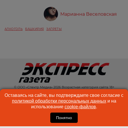
Марианна Веселовская
АЛКОГОЛЬ
БАШКИРИЯ
ЗАПРЕТЫ
© ООО «Спектр Медиа» 2026 Возрастная категория сайта: 18+
КОНТАКТЫ
РЕКЛАМА
Оставаясь на сайте, вы подтверждаете свое согласие с
политикой обработки персональных данных
и на
КУКИ-ФАЙЛЫ
ПОЛЬЗОВАТЕЛЬСКОЕ
использование
cookie-файлов
.
СОГЛАШЕНИЕ
Понятно