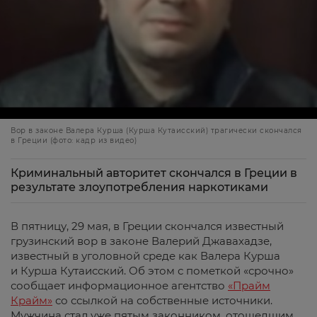
Вор в законе Валера Курша (Курша Кутаисский) трагически скончался
в Греции (фото: кадр из видео)
Криминальный авторитет скончался в Греции в
результате злоупотребления наркотиками
В пятницу, 29 мая, в Греции скончался известный
грузинский вор в законе Валерий Джавахадзе,
известный в уголовной среде как Валера Курша
и Курша Кутаисский. Об этом с пометкой «срочно»
сообщает информационное агентство
«Прайм
Крайм»
со ссылкой на собственные источники.
Мужчина стал уже пятым законником, отошедшим