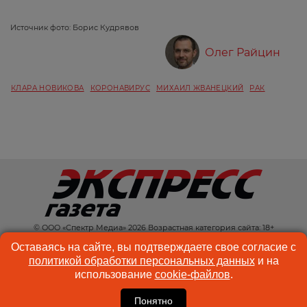
Источник фото: Борис Кудрявов
Олег Райцин
КЛАРА НОВИКОВА
КОРОНАВИРУС
МИХАИЛ ЖВАНЕЦКИЙ
РАК
© ООО «Спектр Медиа» 2026 Возрастная категория сайта: 18+
КОНТАКТЫ
РЕКЛАМА
Оставаясь на сайте, вы подтверждаете свое согласие с
политикой обработки персональных данных
и на
КУКИ-ФАЙЛЫ
ПОЛЬЗОВАТЕЛЬСКОЕ
использование
cookie-файлов
.
СОГЛАШЕНИЕ
Понятно