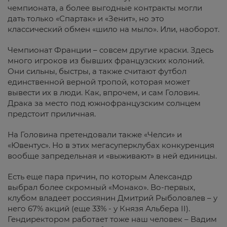
чемпионата, а более выгодные контракты могли
дать только «Спартак» и «Зенит», но это
классический обмен «шило на мыло». Или, наоборот.
Чемпионат Франции – совсем другие краски. Здесь
много игроков из бывших французских колоний.
Они сильны, быстры, а также считают футбол
единственной верной тропой, которая может
вывести их в люди. Как, впрочем, и сам Головин.
Драка за место под южнофранцузским солнцем
предстоит приличная.
На Головина претендовали также «Челси» и
«Ювентус». Но в этих мегасуперклубах конкуренция
вообще запредельная и «выживают» в ней единицы.
Есть еще пара причин, по которым Александр
выбрал более скромный «Монако». Во-первых,
клубом владеет россиянин Дмитрий Рыболовлев – у
него 67% акций (еще 33% - у Князя Альбера II).
Гендиректором работает тоже наш человек – Вадим