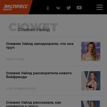
СЮЖЕТ
Оливия Уайлд
Оливию Уайлд заподозрили, что она
труп
06:00 / 17 МАЯ
Оливия Уайлд рассекретила нового
бойфренда
01:00 / 6 ФЕВРАЛЯ 2025
Оливия Уайлд рассказала, как
готовится к сексу