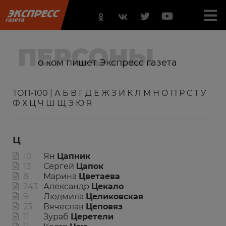
ПЕРСОНЫ
о ком пишет Экспресс газета
ТОП-100
|
А
Б
В
Г
Д
Е
Ж
З
И
К
Л
М
Н
О
П
Р
С
Т
У
Ф
Х
Ц
Ч
Ш
Щ
Э
Ю
Я
Ц
10
Ян
Цапник
13
Сергей
Цапок
8
Марина
Цветаева
243
Александр
Цекало
9
Людмила
Целиковская
23
Вячеслав
Цеповяз
11
Зураб
Церетели