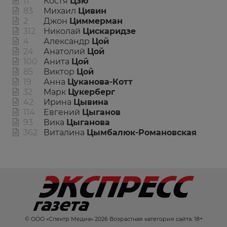
11
Костя
Цзю
83
Михаил
Цивин
2
Джон
Циммерман
312
Николай
Цискаридзе
4
Александр
Цой
24
Анатолий
Цой
100
Анита
Цой
85
Виктор
Цой
19
Анна
Цуканова-Котт
32
Марк
Цукерберг
42
Ирина
Цывина
114
Евгений
Цыганов
93
Вика
Цыганова
362
Виталина
Цымбалюк-Романовская
© ООО «Спектр Медиа» 2026 Возрастная категория сайта: 18+