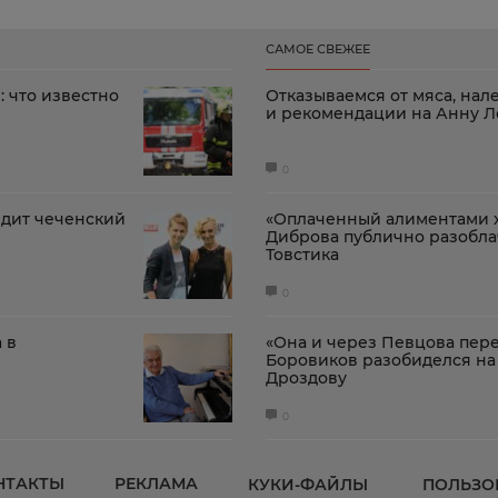
САМОЕ СВЕЖЕЕ
: что известно
Отказываемся от мяса, нал
и рекомендации на Анну Л
0
ядит чеченский
«Оплаченный алиментами х
Диброва публично разобл
Товстика
0
 в
«Она и через Певцова пере
Боровиков разобиделся на
Дроздову
0
НТАКТЫ
РЕКЛАМА
КУКИ-ФАЙЛЫ
ПОЛЬЗО