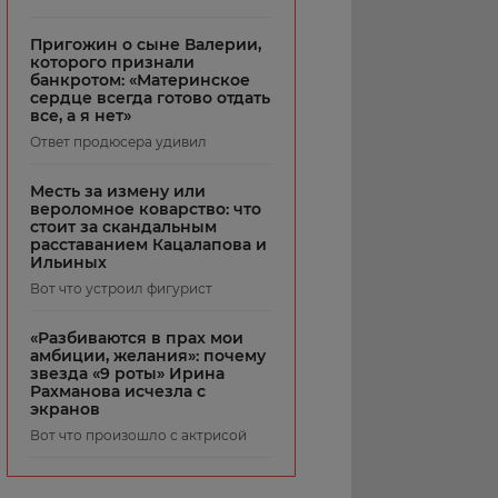
Пригожин о сыне Валерии,
которого признали
банкротом: «Материнское
сердце всегда готово отдать
все, а я нет»
Ответ продюсера удивил
Месть за измену или
вероломное коварство: что
стоит за скандальным
расставанием Кацалапова и
Ильиных
Вот что устроил фигурист
«Разбиваются в прах мои
амбиции, желания»: почему
звезда «9 роты» Ирина
Рахманова исчезла с
экранов
Вот что произошло с актрисой