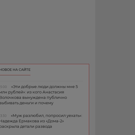
НОВОЕ НА САЙТЕ
«Эти добрые люди должны мне 5
15:00
млн рублей»: из кого Анастасия
Волочкова вынуждена публично
выбивать деньги и почему
«Муж разлюбил, попросил уехать»:
13:30
Надежда Ермакова из «Дома-2»
раскрыла детали развода