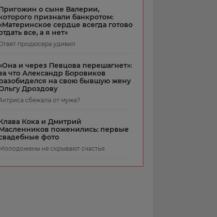
Пригожин о сыне Валерии,
которого признали банкротом:
«Материнское сердце всегда готово
отдать все, а я нет»
Ответ продюсера удивил
«Она и через Певцова перешагнет»:
за что Александр Боровиков
разобиделся на свою бывшую жену
Ольгу Дроздову
Актриса сбежала от мужа?
Клава Кока и Дмитрий
Масленников поженились: первые
свадебные фото
Молодожены не скрывают счастья