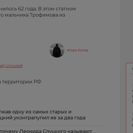
нилось 62 года. В этом статном
го мальчика Трофимова из
Игорь Котов
ИД СЛУЦКИЙ
а территории РФ
тжав одну из самых старых и
цкий уконтрапупил ее за два года
: почему Леонида Слуцкого называют