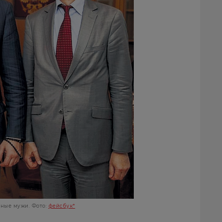
ные мужи. Фото:
фейсбук*